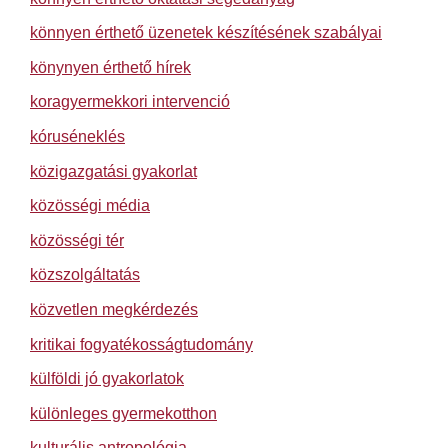
könnyen érthető üzenetek készítésének szabályai
könynyen érthető hírek
koragyermekkori intervenció
kóruséneklés
közigazgatási gyakorlat
közösségi média
közösségi tér
közszolgáltatás
közvetlen megkérdezés
kritikai fogyatékosságtudomány
külföldi jó gyakorlatok
különleges gyermekotthon
kulturális antropológia