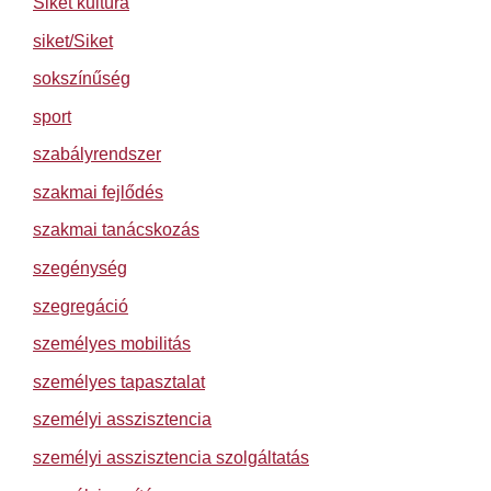
Siket kultúra
siket/Siket
sokszínűség
sport
szabályrendszer
szakmai fejlődés
szakmai tanácskozás
szegénység
szegregáció
személyes mobilitás
személyes tapasztalat
személyi asszisztencia
személyi asszisztencia szolgáltatás