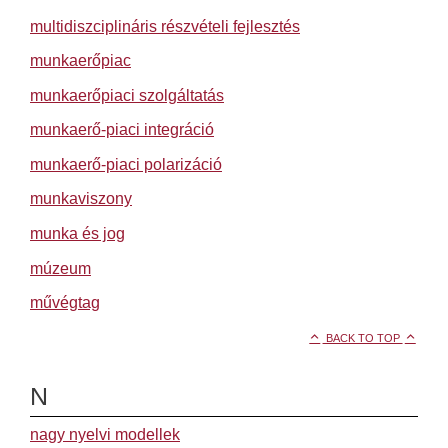
multidiszciplináris részvételi fejlesztés
munkaerőpiac
munkaerőpiaci szolgáltatás
munkaerő-piaci integráció
munkaerő-piaci polarizáció
munkaviszony
munka és jog
múzeum
művégtag
BACK TO TOP
N
nagy nyelvi modellek