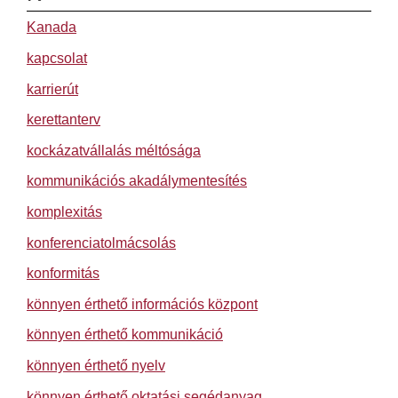
Kanada
kapcsolat
karrierút
kerettanterv
kockázatvállalás méltósága
kommunikációs akadálymentesítés
komplexitás
konferenciatolmácsolás
konformitás
könnyen érthető információs központ
könnyen érthető kommunikáció
könnyen érthető nyelv
könnyen érthető oktatási segédanyag