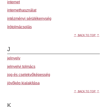
internet
internethasználat
intézményi sérülékenység
írótolmácsolás
BACK TO TOP
J
jelnyelv
jelnyelvi tolmács
jog-és cselekvőképesség
jövőkép kialakítása
BACK TO TOP
K