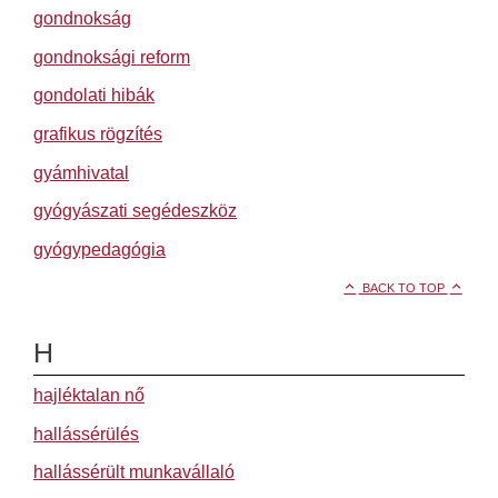
gondnokság
gondnoksági reform
gondolati hibák
grafikus rögzítés
gyámhivatal
gyógyászati segédeszköz
gyógypedagógia
BACK TO TOP
H
hajléktalan nő
hallássérülés
hallássérült munkavállaló