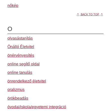
nőkép
BACK TO TOP
O
olvasástanítás
Önálló Életvitel
önérvényesítés
online segítő oldal
online tanulás
önrendelkező életvitel
oralizmus
örökbeadás
óvodai/iskola/egyetemi integráció