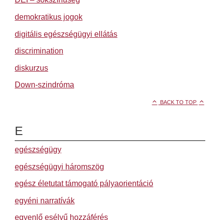
demokratikus jogok
digitális egészségügyi ellátás
discrimination
diskurzus
Down-szindróma
BACK TO TOP
E
egészségügy
egészségügyi háromszög
egész életutat támogató pályaorientáció
egyéni narratívák
egyenlő esélyű hozzáférés