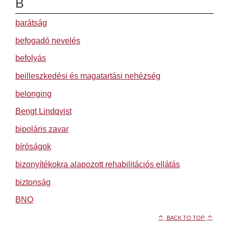
B
barátság
befogadó nevelés
befolyás
beilleszkedési és magatartási nehézség
belonging
Bengt Lindqvist
bipoláris zavar
bíróságok
bizonyítékokra alapozott rehabilitációs ellátás
biztonság
BNO
BACK TO TOP