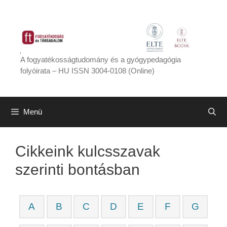
Kilépés
a
tartalomba
A fogyatékosságtudomány és a gyógypedagógia
folyóirata – HU ISSN 3004-0108 (Online)
Menü
Cikkeink kulcsszavak
szerinti bontásban
A
B
C
D
E
F
G