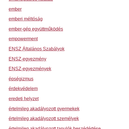
ember
emberi méltóság
ember-gép együttműködés
empowerment
ENSZ Általános Szabályok
ENSZ-egyezmény
ENSZ-egyezmények
épségizmus
érdekvédelem
eredeti helyzet
értelmileg akadályozott gyermekek
értelmileg akadályozott személyek
értelmileg akadályozott tanulók beszédértése