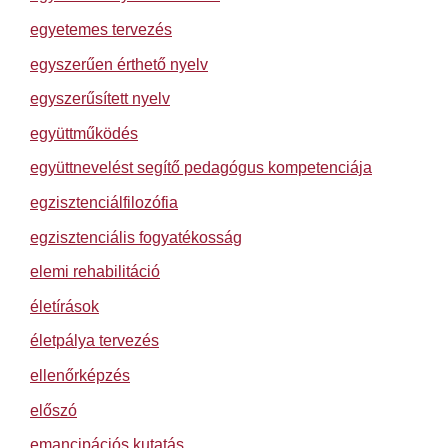
egyetemes tervezés
egyszerűen érthető nyelv
egyszerűsített nyelv
együttműködés
együttnevelést segítő pedagógus kompetenciája
egzisztenciálfilozófia
egzisztenciális fogyatékosság
elemi rehabilitáció
életírások
életpálya tervezés
ellenőrképzés
előszó
emancipációs kutatás