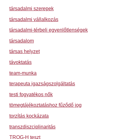
társadalmi szerepek
társadalmi vállalkozás
társadalmi-térbeli egyenlőtlenségek
társadalom
társas helyzet
távoktatás
team-munka
terapeuta igazságszolgáltatás
testi fogyatékos nők
tömegtájékoztatáshoz fűződő jog
torzítás kockázata
transzdiszciplinaritás
TROG-H teszt