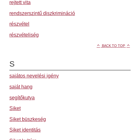
rejtett vita
rendszerszintű diszkrimináció
részvétel
részvételiség
BACK TO TOP
S
sajátos nevelési igény
saját hang
segítőkutya
Siket
Siket büszkeség
Siket identitás