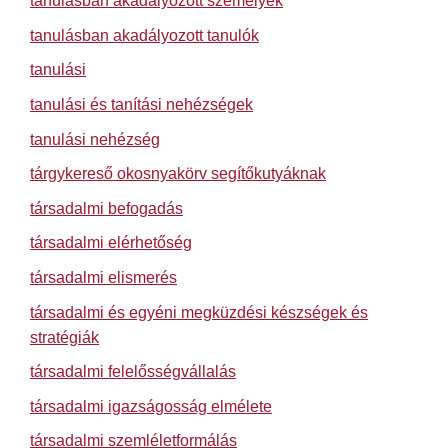
tanulásban akadályozott személyek
tanulásban akadályozott tanulók
tanulási
tanulási és tanítási nehézségek
tanulási nehézség
tárgykereső okosnyakörv segítőkutyáknak
társadalmi befogadás
társadalmi elérhetőség
társadalmi elismerés
társadalmi és egyéni megküzdési készségek és
stratégiák
társadalmi felelősségvállalás
társadalmi igazságosság elmélete
társadalmi szemléletformálás