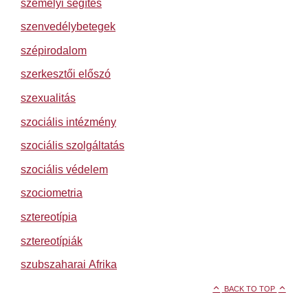
személyi segítés
szenvedélybetegek
szépirodalom
szerkesztői előszó
szexualitás
szociális intézmény
szociális szolgáltatás
szociális védelem
szociometria
sztereotípia
sztereotípiák
szubszaharai Afrika
BACK TO TOP