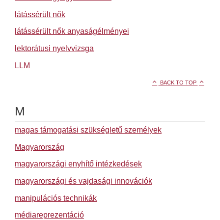
látássérült nők
látássérült nők anyaságélményei
lektorátusi nyelvvizsga
LLM
BACK TO TOP
M
magas támogatási szükségletű személyek
Magyarország
magyarországi enyhítő intézkedések
magyarországi és vajdasági innovációk
manipulációs technikák
médiareprezentáció