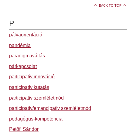
BACK TO TOP
P
pályaorientáció
pandémia
paradigmaváltás
párkapcsolat
participatív innováció
participatív kutatás
participatív szemléletmód
participatív/emancipatív szemléletmód
pedagógus-kompetencia
Petőfi Sándor