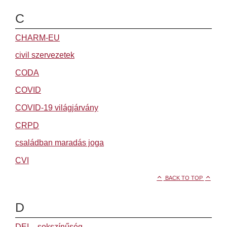
C
CHARM-EU
civil szervezetek
CODA
COVID
COVID-19 világjárvány
CRPD
családban maradás joga
CVI
BACK TO TOP
D
DEI – sokszínűség