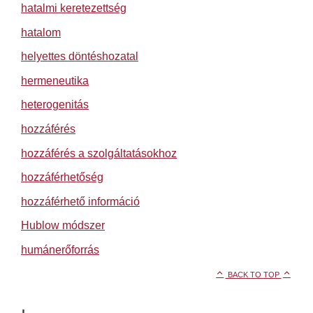
hatalmi keretezettség
hatalom
helyettes döntéshozatal
hermeneutika
heterogenitás
hozzáférés
hozzáférés a szolgáltatásokhoz
hozzáférhetőség
hozzáférhető információ
Hublow módszer
humánerőforrás
BACK TO TOP