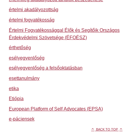
értelmi akadályozottság
értelmi fogyatékosság
Értelmi Fogyatékossággal Élők és Segítőik Országos
Érdekvédelmi Szövetsége (ÉFOÉSZ)
érthetőség
esélyegyenlőség
esélyegyenlőség a felsőoktatásban
esettanulmány
etika
Etiópia
European Platform of Self Advocates (EPSA)
e-páciensek
BACK TO TOP