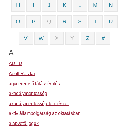
H
I
J
K
L
M
N
O
P
Q
R
S
T
U
V
W
X
Y
Z
#
A
ADHD
Adolf Ratzka
agyi eredetű látássérülés
akadálymentesség
akadálymentesség-természet
aktív állampolgárság az oktatásban
alapvető jogok