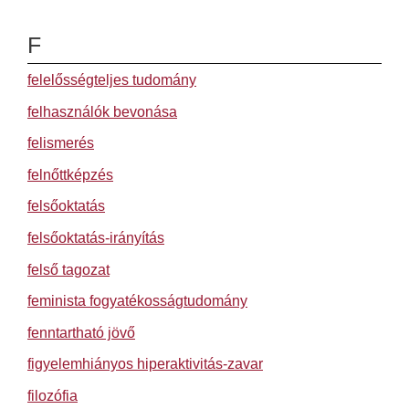
F
felelősségteljes tudomány
felhasználók bevonása
felismerés
felnőttképzés
felsőoktatás
felsőoktatás-irányítás
felső tagozat
feminista fogyatékosságtudomány
fenntartható jövő
figyelemhiányos hiperaktivitás-zavar
filozófia