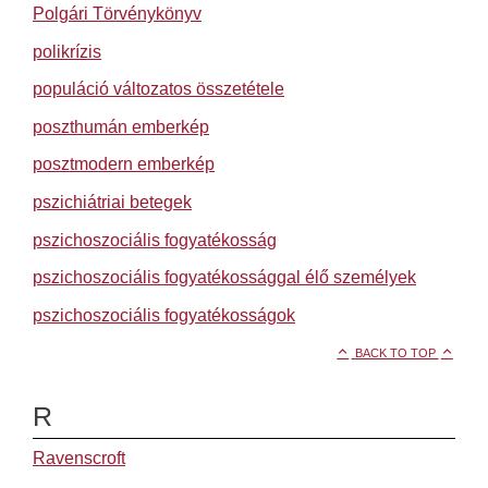
Polgári Törvénykönyv
polikrízis
populáció változatos összetétele
poszthumán emberkép
posztmodern emberkép
pszichiátriai betegek
pszichoszociális fogyatékosság
pszichoszociális fogyatékossággal élő személyek
pszichoszociális fogyatékosságok
BACK TO TOP
R
Ravenscroft