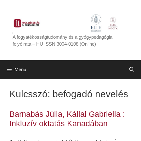
Kilépés
a
tartalomba
A fogyatékosságtudomány és a gyógypedagógia
folyóirata – HU ISSN 3004-0108 (Online)
Menü
Kulcsszó:
befogadó nevelés
Barnabás Júlia, Kállai Gabriella :
Inkluzív oktatás Kanadában