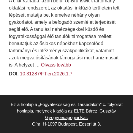
A cikk Kanada, azon belül Új-Brunswick tartomány
oktatási rendszerét, az oktatási inklúzió területein tett
lépéseit mutatja be, kiemelve néhány olyan
gyakorlatot, amely a befogadó szemlélet terjedését
segíti elő. A tanulási nehézségekkel küzdő és
fogyatékossággal élő tanulók támogatása mellett
bemutatjuk az őslakos népekhez kapcsolódó
tartományi és intézményi szakpolitikákat, valamint
azok megvalósításának támogatási mechanizmusait
is. A helyzet …
Olvass tovább
DOI:
10.31287/FT.en.2026.1.7
Ez a honlap a „Fogyatékosság és Társadalom” c. folyóirat
honlapja, melynek kiadója az
ELTE Bárczi Gusztáv
Gyógypedagógiai Kar.
Cím: H-1097 Budapest, Ecseri út 3.