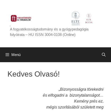
Kilépés
a
tartalomba
A fogyatékosságtudomány és a gyógypedagógia
folyóirata – HU ISSN 3004-0108 (Online)
Menü
Kedves Olvasó!
„Bizonyosságra törekedni
és elfogadni a
bizonytalanságot…
Kemény prés ez,
mégis szorításából született meg