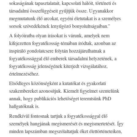
sokaságának tapasztalatait, kapcsolati hálóit, történeti és
társadalmi összefüggéseit gyűjtjük össze. Ugyanakkor
megmutatunk élő arcokat, egyéni életutakat is a személyes
sorsok szövedékének lenyűgöző bonyolultságaiban.”
A folyóiratba olyan írásokat is várunk, amelyek nem
kifejezetten fogyatékosság-témában íródtak, azonban az
inspiráló gondolatcsere folytán hozzájárulhatnak a
fogyatékossággal élő emberek társadalmi helyzetének, a
fogyatékosság jelenségének kiterjedt vizsgálatához,
értelmezéséhez.
Elsődleges közönségként a kutatókat és gyakorlati
szakembereket azonosítjuk. Kiemelt figyelmet szentelünk
annak, hogy publikációs lehetőséget teremtsünk PhD
hallgatóknak is.
Rendkívül fontosnak tartjuk a fogyatékossággal élő
személyek hangjának megismerését és megismertetését. Így
minden lapszámban megszólaltatjuk őket élettörténeteiken,