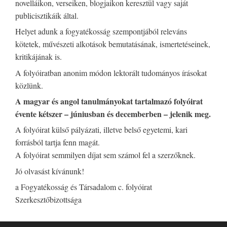
novelláikon, verseiken, blogjaikon keresztül vagy saját
publicisztikáik által.
Helyet adunk a fogyatékosság szempontjából releváns
kötetek, művészeti alkotások bemutatásának, ismertetéseinek,
kritikájának is.
A folyóiratban anonim módon lektorált tudományos írásokat
közlünk.
A magyar és angol tanulmányokat tartalmazó folyóirat
évente kétszer – júniusban és decemberben – jelenik meg.
A folyóirat külső pályázati, illetve belső egyetemi, kari
forrásból tartja fenn magát.
A folyóirat semmilyen díjat sem számol fel a szerzőknek.
Jó olvasást kívánunk!
a Fogyatékosság és Társadalom c. folyóirat
Szerkesztőbizottsága