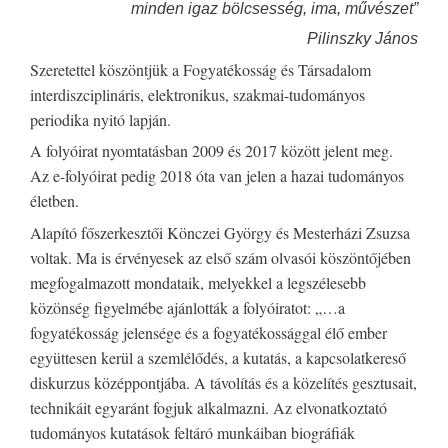
minden
igaz bölcsesség, ima, művészet”
Pilinszky János
Szeretettel köszöntjük a Fogyatékosság és Társadalom
interdiszciplináris, elektronikus, szakmai-tudományos
periodika nyitó lapján.
A folyóirat nyomtatásban 2009 és 2017 között jelent meg.
Az e-folyóirat pedig 2018 óta van jelen a hazai tudományos
életben.
Alapító főszerkesztői Könczei György és Mesterházi Zsuzsa
voltak. Ma is érvényesek az első szám olvasói köszöntőjében
megfogalmazott mondataik, melyekkel a legszélesebb
közönség figyelmébe ajánlották a folyóiratot: „…a
fogyatékosság jelensége és a fogyatékossággal élő ember
együttesen kerül a szemlélődés, a kutatás, a kapcsolatkereső
diskurzus középpontjába. A távolítás és a közelítés gesztusait,
technikáit egyaránt fogjuk alkalmazni. Az elvonatkoztató
tudományos kutatások feltáró munkáiban biográfiák