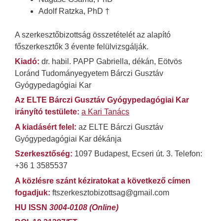
Adolf Ratzka, PhD
†
A szerkesztőbizottság összetételét az alapító
főszerkesztők 3 évente felülvizsgálják.
Kiadó:
dr. habil. PAPP Gabriella, dékán, Eötvös
Loránd Tudományegyetem Bárczi Gusztáv
Gyógypedagógiai Kar
Az ELTE Bárczi Gusztáv Gyógypedagógiai Kar
irányító testülete:
a Kari Tanács
A kiadásért felel:
az ELTE Bárczi Gusztáv
Gyógypedagógiai Kar dékánja
Szerkesztőség:
1097 Budapest, Ecseri út. 3. Telefon:
+36 1 3585537
A közlésre szánt kéziratokat a következő címen
fogadjuk:
ftszerkesztobizottsag@gmail.com
HU ISSN
3004-0108 (Online)