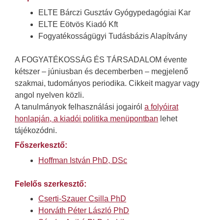
ELTE Bárczi Gusztáv Gyógypedagógiai Kar
ELTE Eötvös Kiadó Kft
Fogyatékosságügyi Tudásbázis Alapítvány
A FOGYATÉKOSSÁG ÉS TÁRSADALOM évente
kétszer – júniusban és decemberben – megjelenő
szakmai, tudományos periodika.
Cikkeit magyar vagy
angol nyelven közli.
A tanulmányok felhasználási jogairól
a folyóirat
honlapján, a kiadói politika menüpontban
lehet
tájékozódni.
Főszerkesztő:
Hoffman István PhD, DSc
Felelős szerkesztő:
Cserti-Szauer Csilla PhD
Horváth Péter László PhD