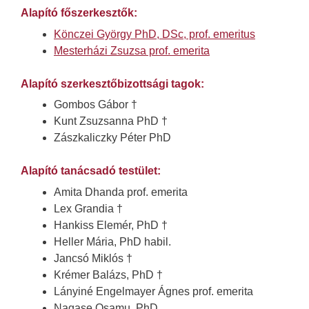
Alapító főszerkesztők:
Könczei György PhD, DSc, prof. emeritus
Mesterházi Zsuzsa prof. emerita
Alapító szerkesztőbizottsági tagok:
Gombos Gábor
†
Kunt Zsuzsanna PhD
†
Zászkaliczky Péter PhD
Alapító tanácsadó testület:
Amita Dhanda prof. emerita
Lex Grandia
†
Hankiss Elemér, PhD
†
Heller Mária, PhD habil.
Jancsó Miklós
†
Krémer Balázs, PhD
†
Lányiné Engelmayer Ágnes prof. emerita
Nagase Osamu, PhD