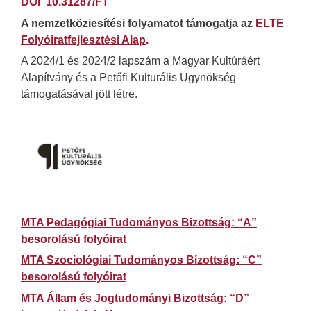
DOI 10.31287/FT
A nemzetköziesítési folyamatot támogatja az
ELTE
Folyóiratfejlesztési Alap
.
A 2024/1 és 2024/2 lapszám a Magyar Kultúráért
Alapítvány és a Petőfi Kulturális Ügynökség
támogatásával jött létre.
MTA Pedagógiai Tudományos
Bizottság:
“A”
besorolású folyóirat
MTA Szociológiai Tudományos Bizottság: “C”
besorolású folyóirat
MTA Állam és Jogtudományi Bizottság: “D”