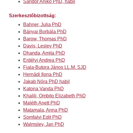
Sándor Anikó PhD, habil
Szerkesztőbizottság:
Bahner, Julia PhD
Bányai B
orbála PhD
Barow, Thomas PhD
Davis, Lesley PhD
Dhanda, Amita PhD
Erdélyi Andrea PhD
Fiala-Butora János LL.M. SJD
Hernádi Ilona PhD
Jakab Nóra PhD habil
Katona Vanda PhD
Khalili, Ombito Elizabeth PhD
Maléth Anett PhD
Matamala, Anna PhD
Somfalvi Edit PhD
Walmsley, Jan PhD