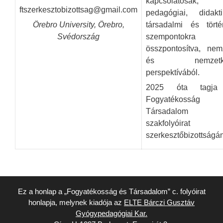
kapcsolatosak
ftszerkesztobizottsag@gmail.com
pedagógiai, didakti
Örebro University, Örebro,
társadalmi és törté
Svédország
szempontokra
összpontosítva, nem
és nemzetkö
perspektívából.
2025 óta tagj
Fogyatékosság
Társadalom 
szakfolyóirat
szerkesztőbizottságá
Ez a honlap a „Fogyatékosság és Társadalom” c. folyóirat
honlapja, melynek kiadója az
ELTE Bárczi Gusztáv
Gyógypedagógiai Kar.