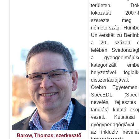
területen. Dokt
fokozatát 2007-
szerezte meg
németországi Humbol
Universität zu Berlin
a 20. század e
felében Svédország
a „gyengeelméjűké
kategorizált embe
helyzetével foglalk
disszertációjával.
Örebro Egyeteme
SpecEDL (Speciá
nevelés, fejlesztés
tanulás) kutató cso
vezeti. Kutatása
gyógypedagógiával
az inkluzív nevelés
Barow, Thomas, szerkesztő