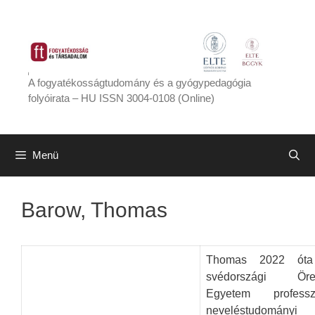
Kilépés
a
tartalomba
A fogyatékosságtudomány és a gyógypedagógia
folyóirata – HU ISSN 3004-0108 (Online)
Menü
Barow, Thomas
Thomas 2022 ót
svédországi Öre
Egyetem professz
neveléstudományi