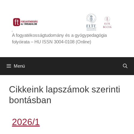
Kilépés
a
tartalomba
A fogyatékosságtudomány és a gyógypedagógia
folyóirata – HU ISSN 3004-0108 (Online)
Menü
Cikkeink lapszámok szerinti
bontásban
2026/1