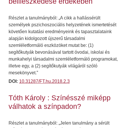
beilleszkedése érdekében
Részlet a tanulmányból: „A cikk a hallássérült
személyek pszichoszociális helyzetének ismertetését
követően kutatási eredményeink és tapasztalataink
alapján kidolgozott újszerű társadalmi
szemléletformáló eszközöket mutat be: (1)
segítőkutyák bevonásával tartott óvodai, iskolai és
munkahelyi társadalmi szemléletformáló programokat,
illetve egy, a (2) segítőkutyák világáról szóló
mesekönyvet.”
DOI:
10.31287/FT.hu.2018.2.3
Tóth Károly : Színésszé miképp
válhatok a színpadon?
Részlet a tanulmányból: „Jelen tanulmány a sérült