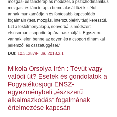
mozgás- és táncterápiás módszer, a pszichodinamikus
mozgás- és táncterápia bemutatását tűzi ki célul,
annak munkamódjain és fontosabb kapcsolódó
fogalmain (test, mozgás, interszubjektivitás) keresztül.
Ezt a testélményalapú, nonverbális módszert
elsősorban csoportterápiára használják. Egyszerre
vannak jelen benne az egyén és a csoport dinamikai
jellemzői és összefüggései.”
DOI:
10.31287/FT.hu.2018.2.1
Mikola Orsolya Irén : Tévút vagy
valódi út? Esetek és gondolatok a
Fogyatékosjogi ENSZ-
egyezménybeli „észszerű
alkalmazkodás” fogalmának
értelmezése kapcsán