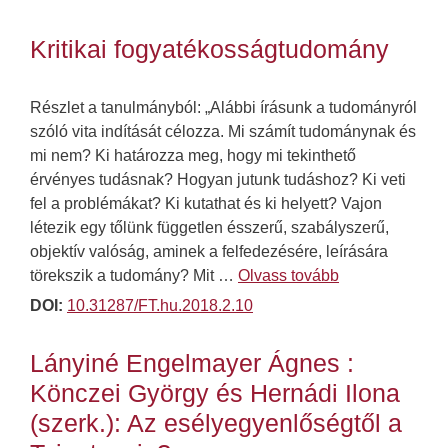
Kritikai fogyatékosságtudomány
Részlet a tanulmányból: „Alábbi írásunk a tudományról
szóló vita indítását célozza. Mi számít tudománynak és
mi nem? Ki határozza meg, hogy mi tekinthető
érvényes tudásnak? Hogyan jutunk tudáshoz? Ki veti
fel a problémákat? Ki kutathat és ki helyett? Vajon
létezik egy tőlünk független ésszerű, szabályszerű,
objektív valóság, aminek a felfedezésére, leírására
törekszik a tudomány? Mit …
Olvass tovább
DOI:
10.31287/FT.hu.2018.2.10
Lányiné Engelmayer Ágnes :
Könczei György és Hernádi Ilona
(szerk.): Az esélyegyenlőségtől a