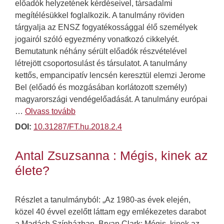
előadók helyzetének kérdéseivel, társadalmi
megítélésükkel foglalkozik. A tanulmány röviden
tárgyalja az ENSZ fogyatékossággal élő személyek
jogairól szóló egyezmény vonatkozó cikkelyét.
Bemutatunk néhány sérült előadók részvételével
létrejött csoportosulást és társulatot. A tanulmány
kettős, empancipatív lencsén keresztül elemzi Jerome
Bel (előadó és mozgásában korlátozott személy)
magyarországi vendégelőadását. A tanulmány európai
…
Olvass tovább
DOI:
10.31287/FT.hu.2018.2.4
Antal Zsuzsanna : Mégis, kinek az
élete?
Részlet a tanulmányból: „Az 1980-as évek elején,
közel 40 évvel ezelőtt láttam egy emlékezetes darabot
a Madách Színházban, Bryan Clark: Mégis, kinek az