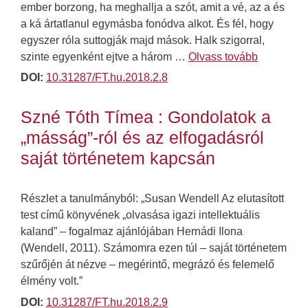
ember borzong, ha meghallja a szót, amit a vé, az a és
a ká ártatlanul egymásba fonódva alkot. És fél, hogy
egyszer róla suttogják majd mások. Halk szigorral,
szinte egyenként ejtve a három …
Olvass tovább
DOI:
10.31287/FT.hu.2018.2.8
Szné Tóth Tímea : Gondolatok a
„másság”-ról és az elfogadásról
saját történetem kapcsán
Részlet a tanulmányból: „Susan Wendell Az elutasított
test című könyvének „olvasása igazi intellektuális
kaland” – fogalmaz ajánlójában Hernádi Ilona
(Wendell, 2011). Számomra ezen túl – saját történetem
szűrőjén át nézve – megérintő, megrázó és felemelő
élmény volt.”
DOI:
10.31287/FT.hu.2018.2.9