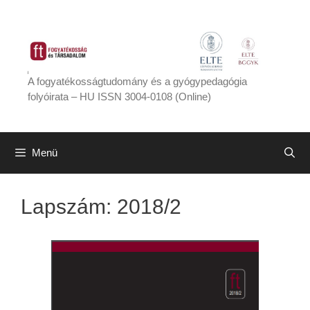
Kilépés
a
tartalomba
A fogyatékosságtudomány és a gyógypedagógia
folyóirata – HU ISSN 3004-0108 (Online)
Menü
Lapszám:
2018/2