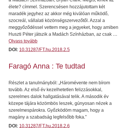
élete? címmel. Szerencsésen hozzájutottam két
maradék jegyhez az akkor még kiválóan működő,
szocreál, vállalati közönségszervezőtől. Azzal a
meggyőződéssel vettem meg a jegyeket, hogy amiben
Huszti Péter játszik a Madách Színházban, az csak …
Olvass tovább
DOI:
10.31287/FT.hu.2018.2.5
Faragó Anna : Te tudtad
Részlet a tanulmányból: „Háromévente nem bírom
tovább. Az első év kezelhetetlen felizzásokkal,
szerelmes dalok hallgatásával telik. A második év
közepe tájára közömbös leszek, gúnyosan nézek a
szerelmespárokra. Győzködöm magam, hogy a
magány a szabadság legfelsőbb foka.”
DOI:
10.31287/FT.hu.2018.2.6