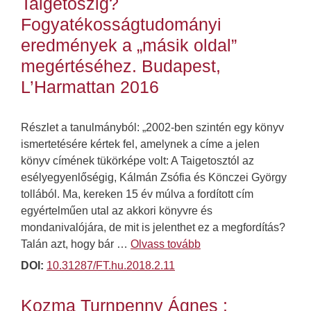
Taigetoszig?
Fogyatékosságtudományi
eredmények a „másik oldal”
megértéséhez. Budapest,
L’Harmattan 2016
Részlet a tanulmányból: „2002-ben szintén egy könyv
ismertetésére kértek fel, amelynek a címe a jelen
könyv címének tükörképe volt: A Taigetosztól az
esélyegyenlőségig, Kálmán Zsófia és Könczei György
tollából. Ma, kereken 15 év múlva a fordított cím
egyértelműen utal az akkori könyvre és
mondanivalójára, de mit is jelenthet ez a megfordítás?
Talán azt, hogy bár …
Olvass tovább
DOI:
10.31287/FT.hu.2018.2.11
Kozma Turnpenny Ágnes :