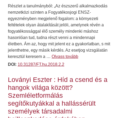
Részlet a tanulmányból: „Az észszerű alkalmazkodás
nemzetközi szinten a Fogyatékosjogi ENSZ-
egyezményben megjelenő fogalom: a környezeti
feltételek olyan átalakítását jelöli, amelynek révén a
fogyatékossággal élő személy mindenki máshoz
hasonlóan tud, tudna részt venni a mindennapi
életben. Ám az, hogy mit jelent ez a gyakorlatban, s mit
jelenthetne, egy másik kérdés. Az esetjog vizsgálatán
keresztül keresem a …
Olvass tovább
DOI:
10.31287/FT.hu.2018.2.2
Loványi Eszter : Híd a csend és a
hangok világa között?
Szemléletformálás
segítőkutyákkal a hallássérült
személyek társadalmi