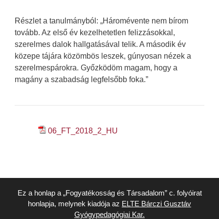
Részlet a tanulmányból: „Háromévente nem bírom
tovább. Az első év kezelhetetlen felizzásokkal,
szerelmes dalok hallgatásával telik. A második év
közepe tájára közömbös leszek, gúnyosan nézek a
szerelmespárokra. Győzködöm magam, hogy a
magány a szabadság legfelsőbb foka.”
06_FT_2018_2_HU
Ez a honlap a „Fogyatékosság és Társadalom” c. folyóirat
honlapja, melynek kiadója az
ELTE Bárczi Gusztáv
Gyógypedagógiai Kar.