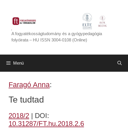
Kilépés
a
tartalomba
A fogyatékosságtudomány és a gyógypedagógia
folyóirata – HU ISSN 3004-0108 (Online)
Menü
Faragó Anna
:
Te tudtad
2018/2
| DOI:
10.31287/FT.hu.2018.2.6