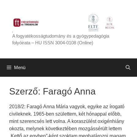
Kilépés
a
tartalomba
A fogyatékosságtudomány és a gyógypedagógia
folyóirata – HU ISSN 3004-0108 (Online)
Menü
Szerző:
Faragó Anna
2018/2: Faragó Anna Mária vagyok, egyike az írogató
civileknek. 1965-ben születtem, két hónappal előbb,
mint szerencsés lett volna. A koraszülést oxigénhiány
okozta, melynek következtében mozgássérült lettem
„Kettő az egyben”-ként szoktam meghatározni magam,