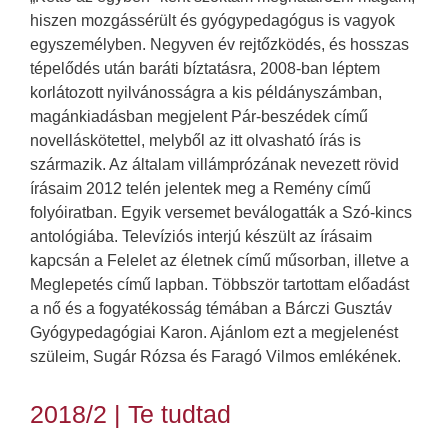
hiszen mozgássérült és gyógypedagógus is vagyok
egyszemélyben. Negyven év rejtőzködés, és hosszas
tépelődés után baráti bíztatásra, 2008-ban léptem
korlátozott nyilvánosságra a kis példányszámban,
magánkiadásban megjelent Pár-beszédek című
novelláskötettel, melyből az itt olvasható írás is
származik. Az általam villámprózának nevezett rövid
írásaim 2012 telén jelentek meg a Remény című
folyóiratban. Egyik versemet beválogatták a Szó-kincs
antológiába. Televíziós interjú készült az írásaim
kapcsán a Felelet az életnek című műsorban, illetve a
Meglepetés című lapban. Többször tartottam előadást
a nő és a fogyatékosság témában a Bárczi Gusztáv
Gyógypedagógiai Karon. Ajánlom ezt a megjelenést
szüleim, Sugár Rózsa és Faragó Vilmos emlékének.
2018/2 | Te tudtad