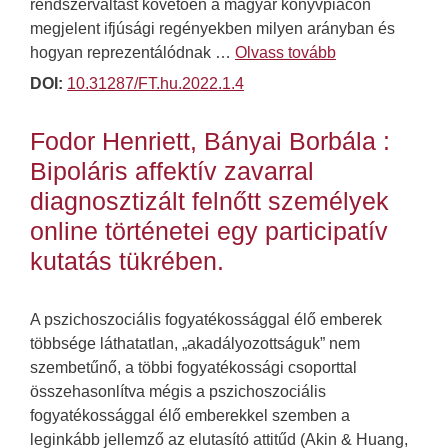
rendszerváltást követően a magyar könyvpiacon
megjelent ifjúsági regényekben milyen arányban és
hogyan reprezentálódnak …
Olvass tovább
DOI:
10.31287/FT.hu.2022.1.4
Fodor Henriett, Bányai Borbála :
Bipoláris affektív zavarral
diagnosztizált felnőtt személyek
online történetei egy participatív
kutatás tükrében.
A pszichoszociális fogyatékossággal élő emberek
többsége láthatatlan, „akadályozottságuk” nem
szembetűnő, a többi fogyatékossági csoporttal
összehasonlítva mégis a pszichoszociális
fogyatékossággal élő emberekkel szemben a
leginkább jellemző az elutasító attitűd (Akin & Huang,