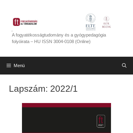
Kilépés
a
tartalomba
A fogyatékosságtudomány és a gyógypedagógia
folyóirata – HU ISSN 3004-0108 (Online)
Menü
Lapszám:
2022/1