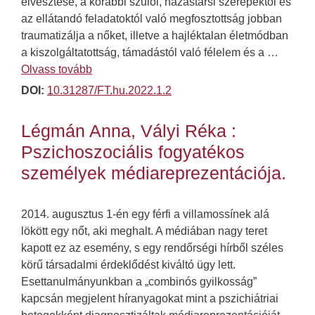
elvesztése, a korábbi szülői, házastársi szerepektől és
az ellátandó feladatoktól való megfosztottság jobban
traumatizálja a nőket, illetve a hajléktalan életmódban
a kiszolgáltatottság, támadástól való félelem és a …
Olvass tovább
DOI:
10.31287/FT.hu.2022.1.2
Légmán Anna, Vályi Réka :
Pszichoszociális fogyatékos
személyek médiareprezentációja.
2014. augusztus 1-én egy férfi a villamossínek alá
lökött egy nőt, aki meghalt. A médiában nagy teret
kapott ez az esemény, s egy rendőrségi hírből széles
körű társadalmi érdeklődést kiváltó ügy lett.
Esettanulmányunkban a „combinós gyilkosság”
kapcsán megjelent híranyagokat mint a pszichiátriai