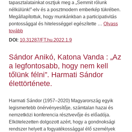
tapasztalatainkat osztjuk meg a „Semmit rólunk
nélkülünk!”-elv és a posztmodern emberkép tükrében.
Megállapítottuk, hogy munkánkban a participativitás
pontossággal és hitelességgel egészítette …
Olvass
tovább
DOI:
10.31287/FT.hu.2022.1.9
Sándor Anikó, Katona Vanda : „Az
a legfontosabb, hogy nem kell
tőlünk félni”. Harmati Sándor
élettörténete.
Harmati Sándor (1957–2020) Magyarország egyik
legismertebb önérvényesítője, számtalan hazai és
nemzetközi konferencia résztvevője és előadója.
Elkötelezetten dolgozott azért, hogy a gondnoksági
rendszer helyett a fogyatékossággal élő személyek