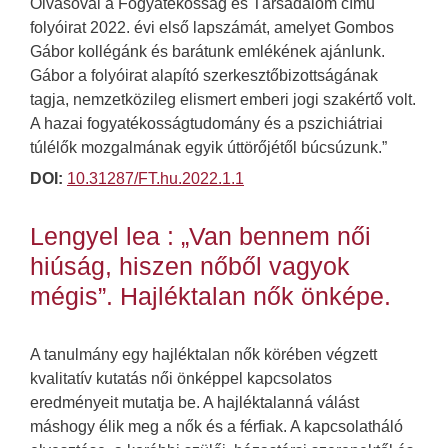
Olvasóval a Fogyatékosság és Társadalom című
folyóirat 2022. évi első lapszámát, amelyet Gombos
Gábor kollégánk és barátunk emlékének ajánlunk.
Gábor a folyóirat alapító szerkesztőbizottságának
tagja, nemzetközileg elismert emberi jogi szakértő volt.
A hazai fogyatékosságtudomány és a pszichiátriai
túlélők mozgalmának egyik úttörőjétől búcsúzunk.”
DOI:
10.31287/FT.hu.2022.1.1
Lengyel lea : „Van bennem női
hiúság, hiszen nőből vagyok
mégis”. Hajléktalan nők önképe.
A tanulmány egy hajléktalan nők körében végzett
kvalitatív kutatás női önképpel kapcsolatos
eredményeit mutatja be. A hajléktalanná válást
máshogy élik meg a nők és a férfiak. A kapcsolatháló