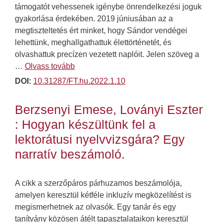
támogatót vehessenek igénybe önrendelkezési joguk
gyakorlása érdekében. 2019 júniusában az a
megtiszteltetés ért minket, hogy Sándor vendégei
lehettünk, meghallgathattuk élettörténetét, és
olvashattuk precízen vezetett naplóit. Jelen szöveg a
…
Olvass tovább
DOI:
10.31287/FT.hu.2022.1.10
Berzsenyi Emese, Loványi Eszter
: Hogyan készültünk fel a
lektorátusi nyelvvizsgára? Egy
narratív beszámoló.
A cikk a szerzőpáros párhuzamos beszámolója,
amelyen keresztül kétféle inkluzív megközelítést is
megismerhetnek az olvasók. Egy tanár és egy
tanítvány közösen átélt tapasztalataikon keresztül