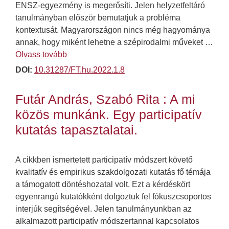
ENSZ-egyezmény is megerősíti. Jelen helyzetfeltáró
tanulmányban először bemutatjuk a probléma
kontextusát. Magyarországon nincs még hagyománya
annak, hogy miként lehetne a szépirodalmi műveket …
Olvass tovább
DOI:
10.31287/FT.hu.2022.1.8
Futár András, Szabó Rita : A mi
közös munkánk. Egy participatív
kutatás tapasztalatai.
A cikkben ismertetett participatív módszert követő
kvalitatív és empirikus szakdolgozati kutatás fő témája
a támogatott döntéshozatal volt. Ezt a kérdéskört
egyenrangú kutatókként dolgoztuk fel fókuszcsoportos
interjúk segítségével. Jelen tanulmányunkban az
alkalmazott participatív módszertannal kapcsolatos