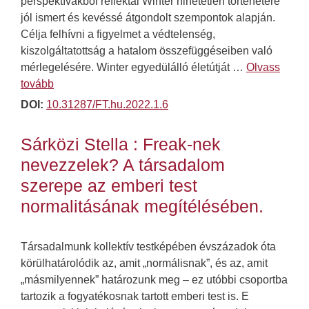
perspektívákból reflektál Winter hihetetlen történetére
jól ismert és kevéssé átgondolt szempontok alapján.
Célja felhívni a figyelmet a védtelenség,
kiszolgáltatottság a hatalom összefüggéseiben való
mérlegelésére. Winter egyedülálló életútját …
Olvass
tovább
DOI:
10.31287/FT.hu.2022.1.6
Sárközi Stella : Freak-nek
nevezzelek? A társadalom
szerepe az emberi test
normalitásának megítélésében.
Társadalmunk kollektív testképében évszázadok óta
körülhatárolódik az, amit „normálisnak”, és az, amit
„másmilyennek” határozunk meg – ez utóbbi csoportba
tartozik a fogyatékosnak tartott emberi test is. E