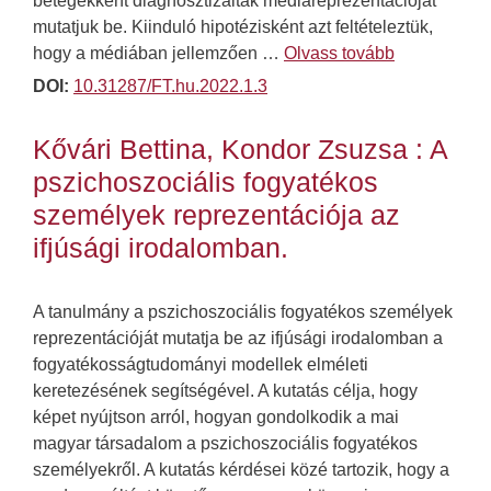
betegekként diagnosztizáltak médiareprezentációját
mutatjuk be. Kiinduló hipotézisként azt feltételeztük,
hogy a médiában jellemzően …
Olvass tovább
DOI:
10.31287/FT.hu.2022.1.3
Kővári Bettina, Kondor Zsuzsa : A
pszichoszociális fogyatékos
személyek reprezentációja az
ifjúsági irodalomban.
A tanulmány a pszichoszociális fogyatékos személyek
reprezentációját mutatja be az ifjúsági irodalomban a
fogyatékosságtudományi modellek elméleti
keretezésének segítségével. A kutatás célja, hogy
képet nyújtson arról, hogyan gondolkodik a mai
magyar társadalom a pszichoszociális fogyatékos
személyekről. A kutatás kérdései közé tartozik, hogy a