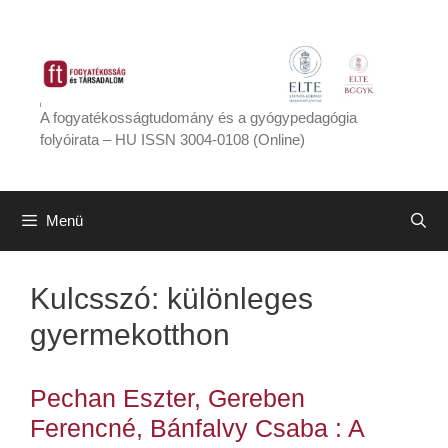
Kilépés
a
tartalomba
A fogyatékosságtudomány és a gyógypedagógia
folyóirata – HU ISSN 3004-0108 (Online)
Menü
Kulcsszó:
különleges
gyermekotthon
Pechan Eszter, Gereben
Ferencné, Bánfalvy Csaba : A