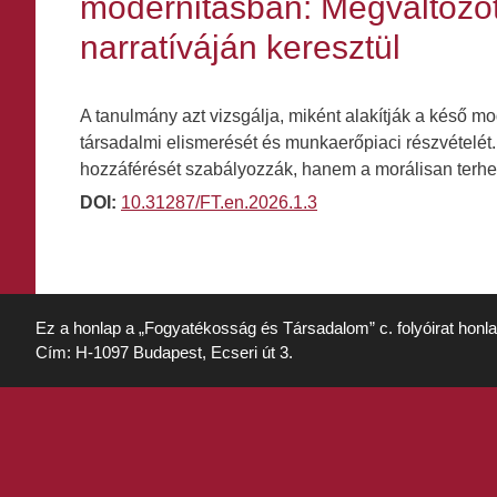
modernitásban: Megváltozot
narratíváján keresztül
A tanulmány azt vizsgálja, miként alakítják a késő
társadalmi elismerését és munkaerőpiaci részvételé
hozzáférését szabályozzák, hanem a morálisan terhel
DOI:
10.31287/FT.en.2026.1.3
Ez a honlap a „Fogyatékosság és Társadalom” c. folyóirat honl
Cím: H-1097 Budapest, Ecseri út 3.