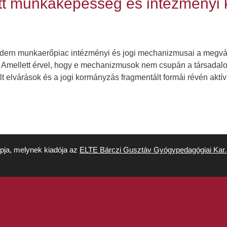
t munkaképesség és intézményi k
 modern munkaerőpiac intézményi és jogi mechanizmusai a megvá
t. Amellett érvel, hogy e mechanizmusok nem csupán a társada
t elvárások és a jogi kormányzás fragmentált formái révén akt
apja, melynek kiadója az
ELTE Bárczi Gusztáv Gyógypedagógiai Kar.