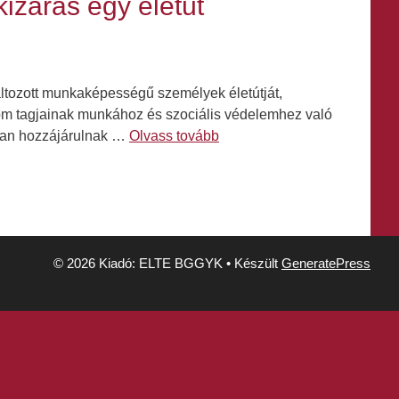
izárás egy életút
ltozott munkaképességű személyek életútját,
lom tagjainak munkához és szociális védelemhez való
ívan hozzájárulnak …
Olvass tovább
© 2026 Kiadó: ELTE BGGYK
• Készült
GeneratePress