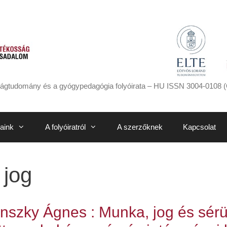
ágtudomány és a gyógypedagógia folyóirata – HU ISSN 3004-0108 (
aink
A folyóiratról
A szerzőknek
Kapcsolat
 jog
sánszky Ágnes : Munka, jog és sér