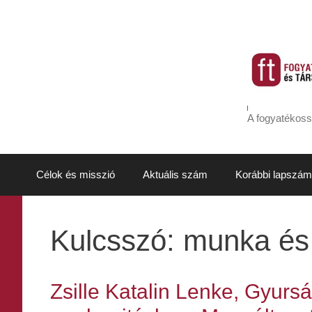
Kilépés
a
tartalomba
A fogyatékoss
Célok és misszió
Aktuális szám
Korábbi lapszám
Kulcsszó:
munka és
Zsille Katalin Lenke, Gyur