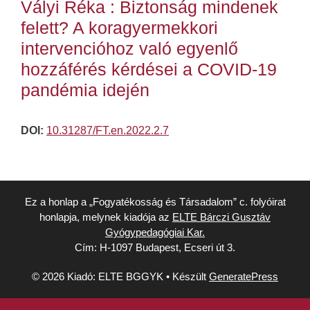
Vályi Réka : Biztonság mindenek
felett? A koragyermekkori
intervencióhoz való egyenlő
hozzáférés kérdései a COVID-19
pandémia idején
DOI:
10.31287/FT.en.2022.2.7
Ez a honlap a „Fogyatékosság és Társadalom” c. folyóirat
honlapja, melynek kiadója az
ELTE Bárczi Gusztáv
Gyógypedagógiai Kar.
Cím: H-1097 Budapest, Ecseri út 3.
© 2026 Kiadó: ELTE BGGYK
• Készült
GeneratePress