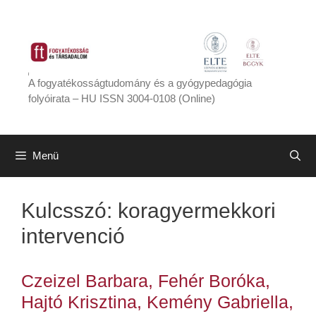
Kilépés
a
tartalomba
A fogyatékosságtudomány és a gyógypedagógia
folyóirata – HU ISSN 3004-0108 (Online)
Menü
Kulcsszó:
koragyermekkori
intervenció
Czeizel Barbara, Fehér Boróka,
Hajtó Krisztina, Kemény Gabriella,