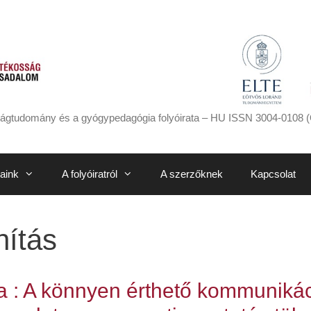
ágtudomány és a gyógypedagógia folyóirata – HU ISSN 3004-0108 (
aink
A folyóiratról
A szerzőknek
Kapcsolat
nítás
 : A könnyen érthető kommunikác