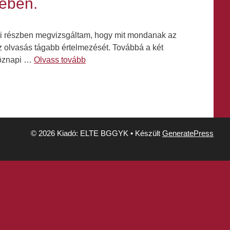
rében.
ti részben megvizsgáltam, hogy mit mondanak az
az olvasás tágabb értelmezését. Továbbá a két
köznapi …
Olvass tovább
© 2026 Kiadó: ELTE BGGYK
• Készült
GeneratePress