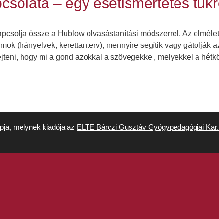
csolata – egy esetismertetés tük
pcsolja össze a Hublow olvasástanítási módszerrel. Az elméle
ok (Irányelvek, kerettanterv), mennyire segítik vagy gátolják 
jteni, hogy mi a gond azokkal a szövegekkel, melyekkel a hét
apja, melynek kiadója az
ELTE Bárczi Gusztáv Gyógypedagógiai Kar.