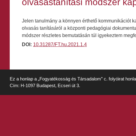
olvasástanítási módszer kap
Jelen tanulmány a könnyen érthető kommunikációt ka
olvasás tanításáról a központi pedagógiai dokumentum
módszer részletes bemutatásán túl igyekeztem megfe
DOI:
10.31287/FT.hu.2021.1.4
Ez a honlap a „Fogyatékosság és Társadalom” c. folyóirat honl
Cím: H-1097 Budapest, Ecseri út 3.