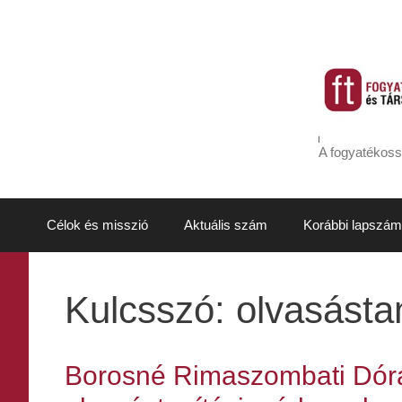
Kilépés
a
tartalomba
A fogyatékoss
Célok és misszió
Aktuális szám
Korábbi lapszám
Kulcsszó:
olvasásta
Borosné Rimaszombati Dóra