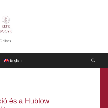
Online)
English
ió és a Hublow