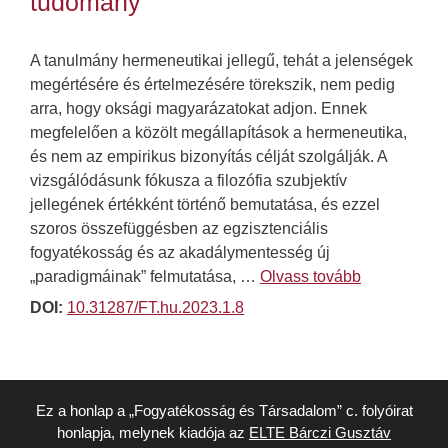
tudomány
A tanulmány hermeneutikai jellegű, tehát a jelenségek
megértésére és értelmezésére törekszik, nem pedig
arra, hogy oksági magyarázatokat adjon. Ennek
megfelelően a közölt megállapítások a hermeneutika,
és nem az empirikus bizonyítás célját szolgálják. A
vizsgálódásunk fókusza a filozófia szubjektív
jellegének értékként történő bemutatása, és ezzel
szoros összefüggésben az egzisztenciális
fogyatékosság és az akadálymentesség új
„paradigmáinak” felmutatása, …
Olvass tovább
DOI:
10.31287/FT.hu.2023.1.8
Ez a honlap a „Fogyatékosság és Társadalom” c. folyóirat
honlapja, melynek kiadója az
ELTE Bárczi Gusztáv