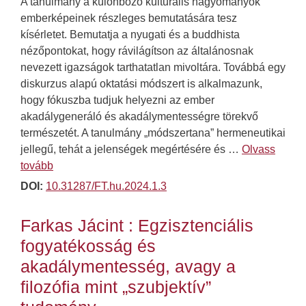
A tanulmány a különböző kulturális hagyományok
emberképeinek részleges bemutatására tesz
kísérletet. Bemutatja a nyugati és a buddhista
nézőpontokat, hogy rávilágítson az általánosnak
nevezett igazságok tarthatatlan mivoltára. Továbbá egy
diskurzus alapú oktatási módszert is alkalmazunk,
hogy fókuszba tudjuk helyezni az ember
akadálygeneráló és akadálymentességre törekvő
természetét. A tanulmány „módszertana” hermeneutikai
jellegű, tehát a jelenségek megértésére és …
Olvass
tovább
DOI:
10.31287/FT.hu.2024.1.3
Farkas Jácint : Egzisztenciális
fogyatékosság és
akadálymentesség, avagy a
filozófia mint „szubjektív”