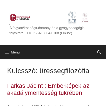
Kilépés
a
tartalomba
A fogyatékosságtudomány és a gyógypedagógia
folyóirata – HU ISSN 3004-0108 (Online)
Menü
Kulcsszó:
ürességfilozófia
Farkas Jácint : Emberképek az
akadálymentesség tükrében