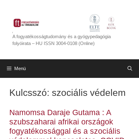
Kilépés
a
tartalomba
A fogyatékosságtudomány és a gyógypedagógia
folyóirata – HU ISSN 3004-0108 (Online)
Menü
Kulcsszó:
szociális védelem
Namomsa Daraje Gutama : A
szubszaharai afrikai országok
fogyatékossággal és a szociális