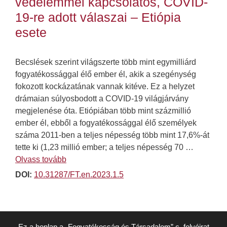
védelemmel kapcsolatos, COVID-
19-re adott válaszai – Etiópia
esete
Becslések szerint világszerte több mint egymilliárd
fogyatékossággal élő ember él, akik a szegénység
fokozott kockázatának vannak kitéve. Ez a helyzet
drámaian súlyosbodott a COVID-19 világjárvány
megjelenése óta. Etiópiában több mint százmillió
ember él, ebből a fogyatékossággal élő személyek
száma 2011-ben a teljes népesség több mint 17,6%-át
tette ki (1,23 millió ember; a teljes népesség 70 …
Olvass tovább
DOI:
10.31287/FT.en.2023.1.5
Ez a honlap a „Fogyatékosság és Társadalom” c. folyóirat