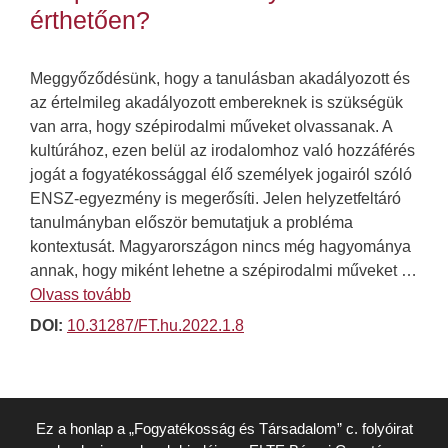
érthetően?
Meggyőződésünk, hogy a tanulásban akadályozott és
az értelmileg akadályozott embereknek is szükségük
van arra, hogy szépirodalmi műveket olvassanak. A
kultúrához, ezen belül az irodalomhoz való hozzáférés
jogát a fogyatékossággal élő személyek jogairól szóló
ENSZ-egyezmény is megerősíti. Jelen helyzetfeltáró
tanulmányban először bemutatjuk a probléma
kontextusát. Magyarországon nincs még hagyománya
annak, hogy miként lehetne a szépirodalmi műveket …
Olvass tovább
DOI:
10.31287/FT.hu.2022.1.8
Ez a honlap a „Fogyatékosság és Társadalom” c. folyóirat