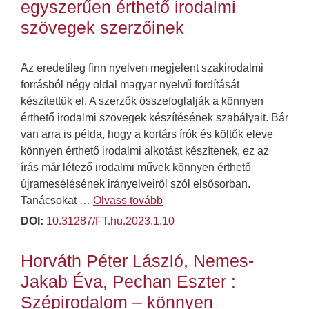
egyszerűen érthető irodalmi
szövegek szerzőinek
Az eredetileg finn nyelven megjelent szakirodalmi
forrásból négy oldal magyar nyelvű fordítását
készítettük el. A szerzők összefoglalják a könnyen
érthető irodalmi szövegek készítésének szabályait. Bár
van arra is példa, hogy a kortárs írók és költők eleve
könnyen érthető irodalmi alkotást készítenek, ez az
írás már létező irodalmi művek könnyen érthető
újramesélésének irányelveiről szól elsősorban.
Tanácsokat …
Olvass tovább
DOI:
10.31287/FT.hu.2023.1.10
Horváth Péter László, Nemes-
Jakab Éva, Pechan Eszter :
Szépirodalom – könnyen