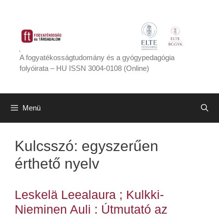
Kilépés
a
tartalomba
A fogyatékosságtudomány és a gyógypedagógia
folyóirata – HU ISSN 3004-0108 (Online)
Menü
Kulcsszó:
egyszerűen
érthető nyelv
Leskelä Leealaura ; Kulkki-
Nieminen Auli : Útmutató az