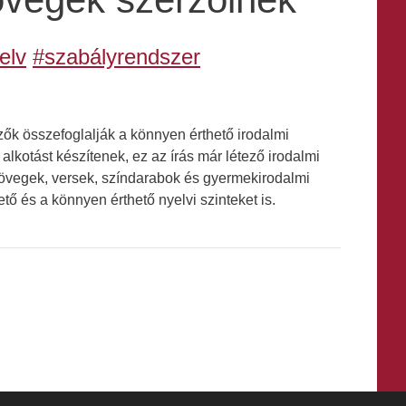
elv
#szabályrendszer
rzők összefoglalják a könnyen érthető irodalmi
alkotást készítenek, ez az írás már létező irodalmi
zövegek, versek, színdarabok és gyermekirodalmi
ő és a könnyen érthető nyelvi szinteket is.