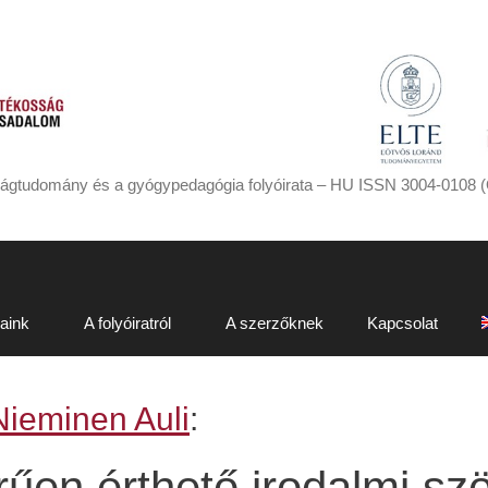
ágtudomány és a gyógypedagógia folyóirata – HU ISSN 3004-0108 (
aink
A folyóiratról
A szerzőknek
Kapcsolat
Nieminen Auli
:
űen érthető irodalmi sz