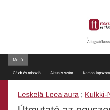
Kilépés
a
tartalomba
A fogyatékoss
Menü
Célok és misszió
Aktuális szám
Korábbi lapszám
Leskelä Leealaura
;
Kulkki-
Útmutató az egyszer