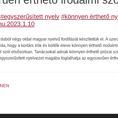
#egyszerűsített nyelv
#könnyen érthető ny
hu.2023.1.10
rásból négy oldal magyar nyelvű fordítását készítettük el. A sze
da, hogy a kortárs írók és költők eleve könnyen érthető irodalmi 
l szól elsősorban. Tanácsokat adnak könnyen érthető prózai s
gyszerűsített nyelvezet magába foglalhatja az egyszerűen érthet
INEN