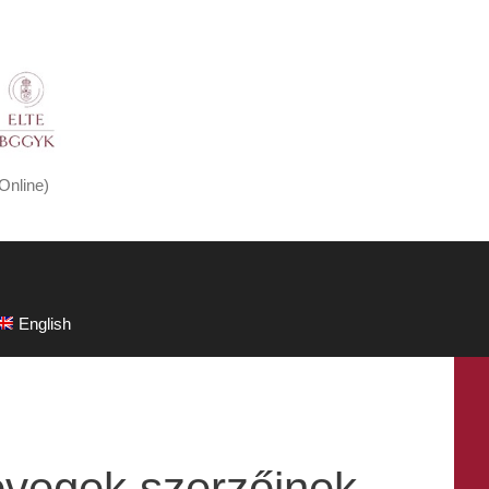
Online)
English
övegek szerzőinek