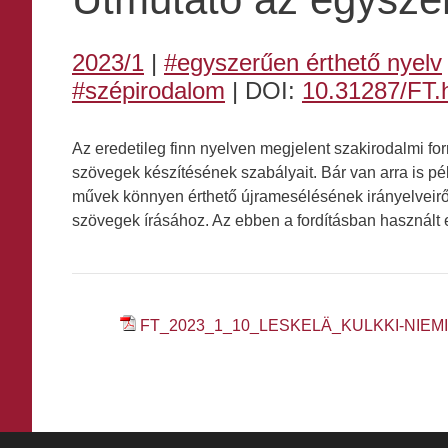
2023/1
|
#egyszerűen érthető nyelv
#szépirodalom
| DOI:
10.31287/FT.
Az eredetileg finn nyelven megjelent szakirodalmi for
szövegek készítésének szabályait. Bár van arra is pél
művek könnyen érthető újramesélésének irányelveirő
szövegek írásához. Az ebben a fordításban használt e
FT_2023_1_10_LESKELÄ_KULKKI-NIEM