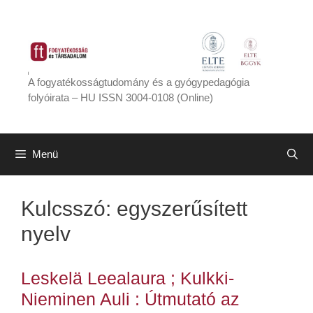
Kilépés
a
tartalomba
A fogyatékosságtudomány és a gyógypedagógia
folyóirata – HU ISSN 3004-0108 (Online)
Menü
Kulcsszó:
egyszerűsített
nyelv
Leskelä Leealaura ; Kulkki-
Nieminen Auli : Útmutató az