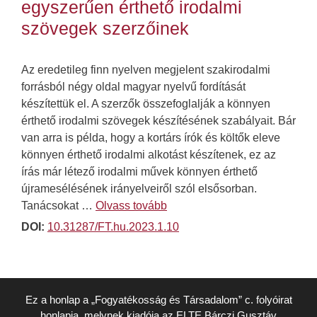
egyszerűen érthető irodalmi
szövegek szerzőinek
Az eredetileg finn nyelven megjelent szakirodalmi
forrásból négy oldal magyar nyelvű fordítását
készítettük el. A szerzők összefoglalják a könnyen
érthető irodalmi szövegek készítésének szabályait. Bár
van arra is példa, hogy a kortárs írók és költők eleve
könnyen érthető irodalmi alkotást készítenek, ez az
írás már létező irodalmi művek könnyen érthető
újramesélésének irányelveiről szól elsősorban.
Tanácsokat …
Olvass tovább
DOI:
10.31287/FT.hu.2023.1.10
Ez a honlap a „Fogyatékosság és Társadalom” c. folyóirat
honlapja, melynek kiadója az
ELTE Bárczi Gusztáv