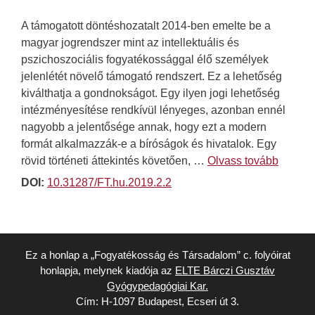
A támogatott döntéshozatalt 2014-ben emelte be a
magyar jogrendszer mint az intellektuális és
pszichoszociális fogyatékossággal élő személyek
jelenlétét növelő támogató rendszert. Ez a lehetőség
kiválthatja a gondnokságot. Egy ilyen jogi lehetőség
intézményesítése rendkívül lényeges, azonban ennél
nagyobb a jelentősége annak, hogy ezt a modern
formát alkalmazzák-e a bíróságok és hivatalok. Egy
rövid történeti áttekintés követően, …
Olvass tovább
DOI:
10.31287/FT.hu.2019.2.2
Ez a honlap a „Fogyatékosság és Társadalom” c. folyóirat
honlapja, melynek kiadója az
ELTE Bárczi Gusztáv
Gyógypedagógiai Kar.
Cím: H-1097 Budapest, Ecseri út 3.