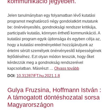
kommunikáció jegyében.
Jelen tanulmányban egy folyamatban lévő kutatási
programot meghatározó négy gondolatkört mutatunk
be: önérvényesítés, gondnoksági rendszer kritikája,
participatív kutatás, könnyen érthető kommunikáció. A
kutatási program egyik újdonsága és egyben célja az,
hogy a kutatási eredményekkel hozzájáruljunk az
értelmi sérült személyek önérvényesítő képességének
fejlődéséhez. Ezt olyan módon tesszük, hogy őket
kérdezzük meg a gondnokság rendszerével
kapcsolatban. Másrészt …
Olvass tovább
DOI:
10.31287/FT.hu.2021.1.8
Gulya Fruzsina, Hoffmann István :
A támogatott döntéshozatal sorsa
Magyarországon