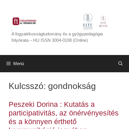
Kilépés
a
tartalomba
A fogyatékosságtudomány és a gyógypedagógia
folyóirata – HU ISSN 3004-0108 (Online)
Menü
Kulcsszó:
gondnokság
Peszeki Dorina : Kutatás a
participativitás, az önérvényesítés
és a könnyen érthető