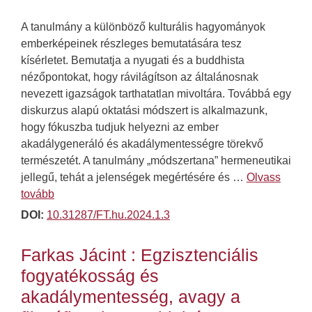
A tanulmány a különböző kulturális hagyományok
emberképeinek részleges bemutatására tesz
kísérletet. Bemutatja a nyugati és a buddhista
nézőpontokat, hogy rávilágítson az általánosnak
nevezett igazságok tarthatatlan mivoltára. Továbbá egy
diskurzus alapú oktatási módszert is alkalmazunk,
hogy fókuszba tudjuk helyezni az ember
akadálygeneráló és akadálymentességre törekvő
természetét. A tanulmány „módszertana” hermeneutikai
jellegű, tehát a jelenségek megértésére és …
Olvass
tovább
DOI:
10.31287/FT.hu.2024.1.3
Farkas Jácint : Egzisztenciális
fogyatékosság és
akadálymentesség, avagy a