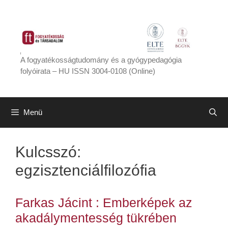
Kilépés
a
tartalomba
A fogyatékosságtudomány és a gyógypedagógia
folyóirata – HU ISSN 3004-0108 (Online)
Menü
Kulcsszó:
egzisztenciálfilozófia
Farkas Jácint : Emberképek az
akadálymentesség tükrében