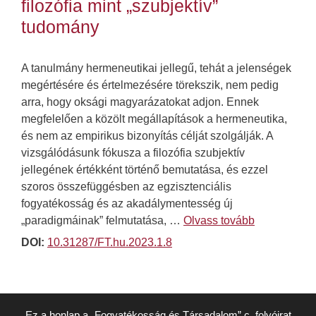
filozófia mint „szubjektív”
tudomány
A tanulmány hermeneutikai jellegű, tehát a jelenségek
megértésére és értelmezésére törekszik, nem pedig
arra, hogy oksági magyarázatokat adjon. Ennek
megfelelően a közölt megállapítások a hermeneutika,
és nem az empirikus bizonyítás célját szolgálják. A
vizsgálódásunk fókusza a filozófia szubjektív
jellegének értékként történő bemutatása, és ezzel
szoros összefüggésben az egzisztenciális
fogyatékosság és az akadálymentesség új
„paradigmáinak” felmutatása, …
Olvass tovább
DOI:
10.31287/FT.hu.2023.1.8
Ez a honlap a „Fogyatékosság és Társadalom” c. folyóirat