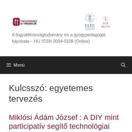
Kilépés
a
tartalomba
A fogyatékosságtudomány és a gyógypedagógia
folyóirata – HU ISSN 3004-0108 (Online)
Menü
Kulcsszó:
egyetemes
tervezés
Miklósi Ádám József : A DIY mint
participatív segítő technológiai