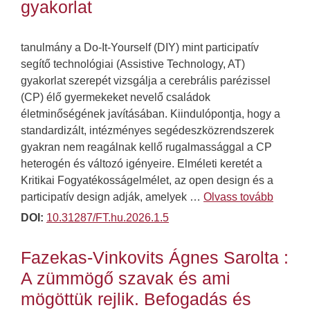
gyakorlat
tanulmány a Do-It-Yourself (DIY) mint participatív
segítő technológiai (Assistive Technology, AT)
gyakorlat szerepét vizsgálja a cerebrális parézissel
(CP) élő gyermekeket nevelő családok
életminőségének javításában. Kiindulópontja, hogy a
standardizált, intézményes segédeszközrendszerek
gyakran nem reagálnak kellő rugalmassággal a CP
heterogén és változó igényeire. Elméleti keretét a
Kritikai Fogyatékosságelmélet, az open design és a
participatív design adják, amelyek …
Olvass tovább
DOI:
10.31287/FT.hu.2026.1.5
Fazekas-Vinkovits Ágnes Sarolta :
A zümmögő szavak és ami
mögöttük rejlik. Befogadás és