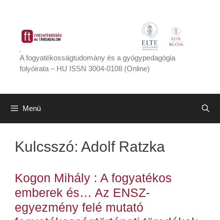
Kilépés
a
tartalomba
A fogyatékosságtudomány és a gyógypedagógia
folyóirata – HU ISSN 3004-0108 (Online)
Menü
Kulcsszó:
Adolf Ratzka
Kogon Mihály : A fogyatékos
emberek és… Az ENSZ-
egyezmény felé mutató