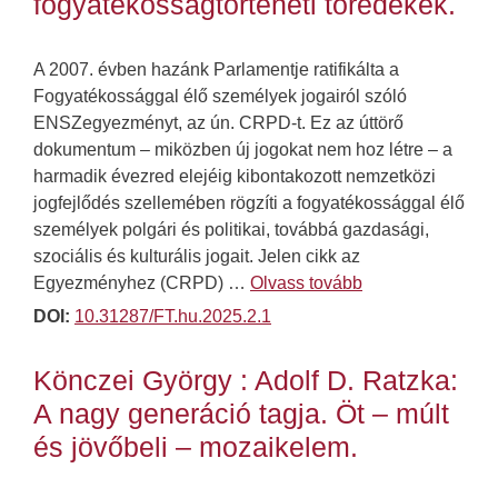
fogyatékosságtörténeti töredékek.
A 2007. évben hazánk Parlamentje ratifikálta a
Fogyatékossággal élő személyek jogairól szóló
ENSZegyezményt, az ún. CRPD-t. Ez az úttörő
dokumentum – miközben új jogokat nem hoz létre – a
harmadik évezred elejéig kibontakozott nemzetközi
jogfejlődés szellemében rögzíti a fogyatékossággal élő
személyek polgári és politikai, továbbá gazdasági,
szociális és kulturális jogait. Jelen cikk az
Egyezményhez (CRPD) …
Olvass tovább
DOI:
10.31287/FT.hu.2025.2.1
Könczei György : Adolf D. Ratzka:
A nagy generáció tagja. Öt – múlt
és jövőbeli – mozaikelem.