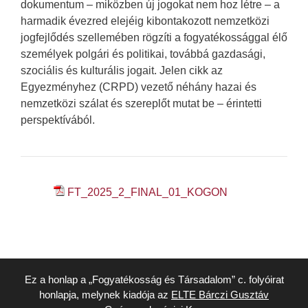
dokumentum – miközben új jogokat nem hoz létre – a
harmadik évezred elejéig kibontakozott nemzetközi
jogfejlődés szellemében rögzíti a fogyatékossággal élő
személyek polgári és politikai, továbbá gazdasági,
szociális és kulturális jogait. Jelen cikk az
Egyezményhez (CRPD) vezető néhány hazai és
nemzetközi szálat és szereplőt mutat be – érintetti
perspektívából.
FT_2025_2_FINAL_01_KOGON
Ez a honlap a „Fogyatékosság és Társadalom” c. folyóirat
honlapja, melynek kiadója az
ELTE Bárczi Gusztáv