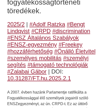
fogyatékosságtörténeti
töredékek.
2025/2
|
#Adolf Ratzka
#Bengt
Lindqvist
#CRPD
#discrimination
#ENSZ Általános Szabályok
#ENSZ-egyezmény
#Freekey
#hozzáférhetőség
#Önálló Életvitel
#személyes mobilitás
#személyi
segítés
#támogató technológiák
#Zalabai Gábor
| DOI:
10.31287/FT.hu.2025.2.1
A 2007. évben hazánk Parlamentje ratifikálta a
Fogyatékossággal élő személyek jogairól szóló
ENSZegyezményt, az ún. CRPD-t. Ez az úttörő