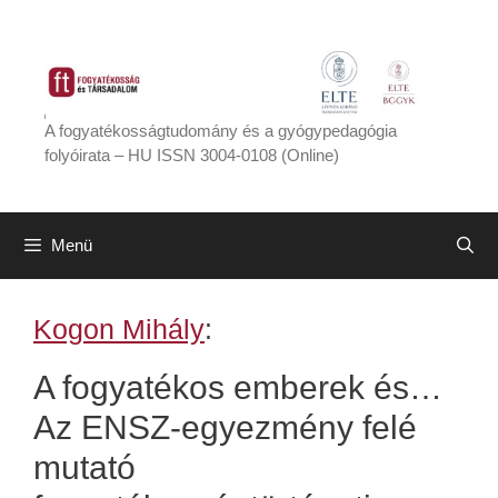
Kilépés
a
tartalomba
A fogyatékosságtudomány és a gyógypedagógia
folyóirata – HU ISSN 3004-0108 (Online)
Menü
Kogon Mihály
:
A fogyatékos emberek és…
Az ENSZ-egyezmény felé
mutató