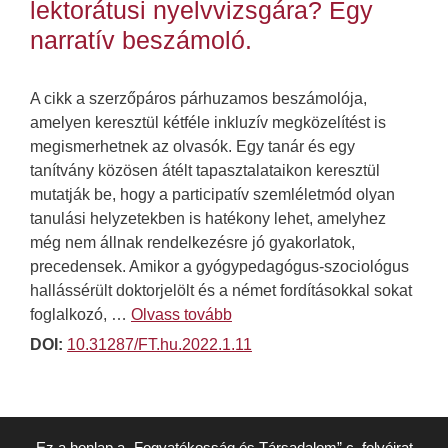
lektorátusi nyelvvizsgára? Egy
narratív beszámoló.
A cikk a szerzőpáros párhuzamos beszámolója,
amelyen keresztül kétféle inkluzív megközelítést is
megismerhetnek az olvasók. Egy tanár és egy
tanítvány közösen átélt tapasztalataikon keresztül
mutatják be, hogy a participatív szemléletmód olyan
tanulási helyzetekben is hatékony lehet, amelyhez
még nem állnak rendelkezésre jó gyakorlatok,
precedensek. Amikor a gyógypedagógus-szociológus
hallássérült doktorjelölt és a német fordításokkal sokat
foglalkozó, …
Olvass tovább
DOI:
10.31287/FT.hu.2022.1.11
Ez a honlap a „Fogyatékosság és Társadalom” c. folyóirat