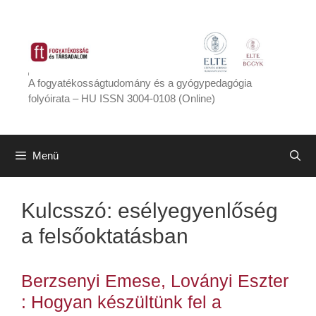
Kilépés
a
tartalomba
A fogyatékosságtudomány és a gyógypedagógia
folyóirata – HU ISSN 3004-0108 (Online)
Menü
Kulcsszó:
esélyegyenlőség
a felsőoktatásban
Berzsenyi Emese, Loványi Eszter
: Hogyan készültünk fel a