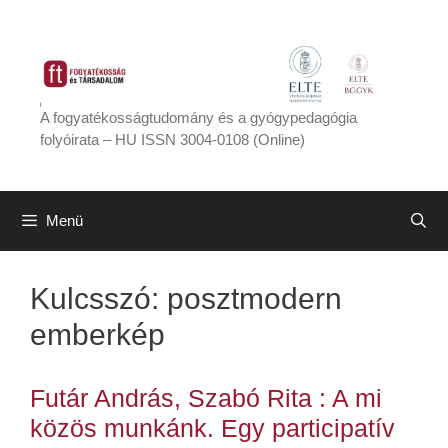
Kilépés
a
tartalomba
A fogyatékosságtudomány és a gyógypedagógia
folyóirata – HU ISSN 3004-0108 (Online)
Menü
Kulcsszó:
posztmodern
emberkép
Futár András, Szabó Rita : A mi
közös munkánk. Egy participatív