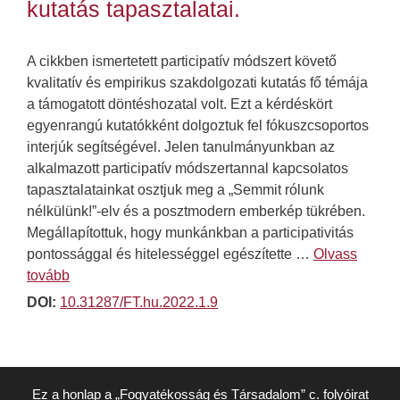
kutatás tapasztalatai.
A cikkben ismertetett participatív módszert követő
kvalitatív és empirikus szakdolgozati kutatás fő témája
a támogatott döntéshozatal volt. Ezt a kérdéskört
egyenrangú kutatókként dolgoztuk fel fókuszcsoportos
interjúk segítségével. Jelen tanulmányunkban az
alkalmazott participatív módszertannal kapcsolatos
tapasztalatainkat osztjuk meg a „Semmit rólunk
nélkülünk!”-elv és a posztmodern emberkép tükrében.
Megállapítottuk, hogy munkánkban a participativitás
pontossággal és hitelességgel egészítette …
Olvass
tovább
DOI:
10.31287/FT.hu.2022.1.9
Ez a honlap a „Fogyatékosság és Társadalom” c. folyóirat