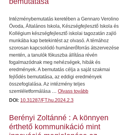
bemutatása
Intézménybemutatás keretében a Gennaro Verolino
Óvoda, Általános Iskola, Készségfejlesztő Iskola és
Kollégium készségfejlesztő iskolai tagozatán zajló
munkába kap betekintést az olvasó. A témához
szorosan kapcsolódó humánerőforrás átszervezése
mentén, a tanulók fókuszba állítása révén
fogalmazódnak meg nehézségek, hibák és
eredmények. A bemutatás célja a saját szakmai
fejlődés bemutatása, az eddigi eredmények
összefoglalása. Az intézmény teljes
szemléletformálása …
Olvass tovább
DOI:
10.31287/FT.hu.2024.2.3
Berényi Zoltánné : A könnyen
érthető kommunikáció mint