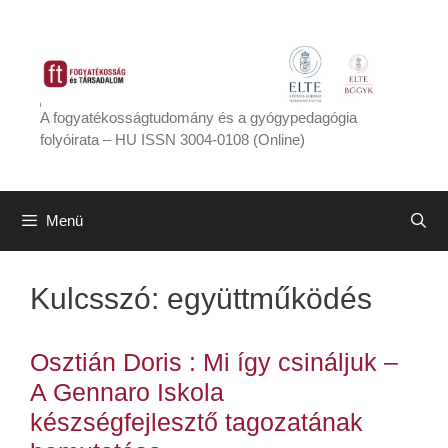
Kilépés
a
tartalomba
A fogyatékosságtudomány és a gyógypedagógia
folyóirata – HU ISSN 3004-0108 (Online)
Menü
Kulcsszó:
együttműködés
Osztián Doris : Mi így csináljuk –
A Gennaro Iskola
készségfejlesztő tagozatának