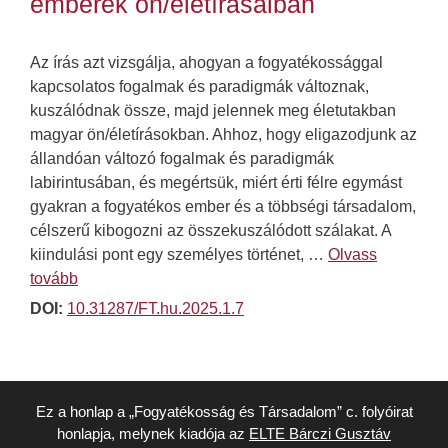
emberek ön/életírásaiban
Az írás azt vizsgálja, ahogyan a fogyatékossággal
kapcsolatos fogalmak és paradigmák változnak,
kuszálódnak össze, majd jelennek meg életutakban
magyar ön/életírásokban. Ahhoz, hogy eligazodjunk az
állandóan változó fogalmak és paradigmák
labirintusában, és megértsük, miért érti félre egymást
gyakran a fogyatékos ember és a többségi társadalom,
célszerű kibogozni az összekuszálódott szálakat. A
kiindulási pont egy személyes történet, …
Olvass
tovább
DOI:
10.31287/FT.hu.2025.1.7
Ez a honlap a „Fogyatékosság és Társadalom” c. folyóirat
honlapja, melynek kiadója az
ELTE Bárczi Gusztáv