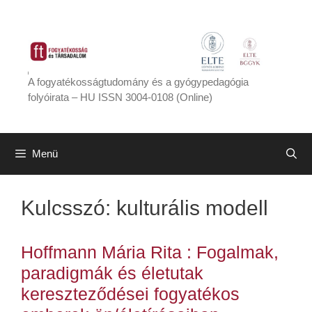
Kilépés
a
tartalomba
A fogyatékosságtudomány és a gyógypedagógia
folyóirata – HU ISSN 3004-0108 (Online)
Menü
Kulcsszó:
kulturális modell
Hoffmann Mária Rita : Fogalmak,
paradigmák és életutak
kereszteződései fogyatékos