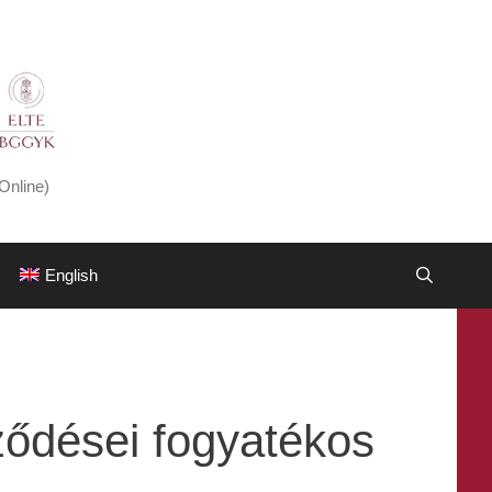
Online)
English
ződései fogyatékos