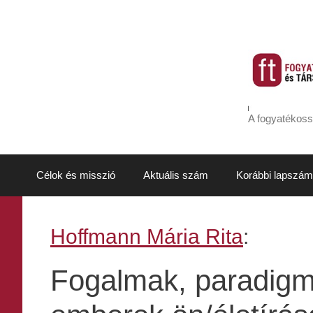
Kilépés
a
tartalomba
A fogyatékoss
Célok és misszió
Aktuális szám
Korábbi lapszám
Hoffmann Mária Rita
:
Fogalmak, paradigmá