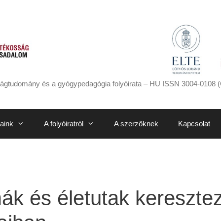
ágtudomány és a gyógypedagógia folyóirata – HU ISSN 3004-0108 (
aink
A folyóiratról
A szerzőknek
Kapcsolat
k és életutak kereszte