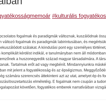
aiban
gyatékosságmemoár
#kulturális fogyaték
kapcsolatos fogalmak és paradigmák változnak, kuszálódnak öss
n változó fogalmak és paradigmák labirintusában, és megértsük,
kuszálódott szálakat. A kiindulási pont egy személyes történet,
 komplikált kérdést indikál, e tanulmányban nem áll módomban 
ellemzőnek a huszonegyedik század magyar társadalmára. A tár
tanak. Tartalmuk erőt ad vagy megbénít. Mindannyiunkra máskén
yban mit jelent a fogyatékosság és az épségizmus. Meggyőződ
g számára szerencsés áttekinteni azt az utat, amelyet ép és fo
tartozás/összetartozás elméletéig. E fogalmak nem csupán a tu
megalapozást követően, fogyatékos emberek narratíváiban vizsgál