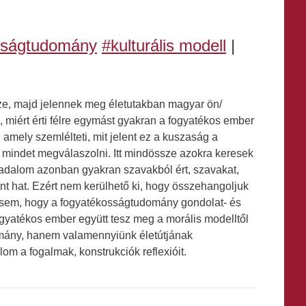
osságtudomány
#kulturális modell
|
ze, majd jelennek meg életutakban magyar ön/
 miért érti félre egymást gyakran a fogyatékos ember
 amely szemlélteti, mit jelent ez a kuszaság a
mindet megválaszolni. Itt mindössze azokra keresek
sadalom azonban gyakran szavakból ért, szavakat,
t hat. Ezért nem kerülhető ki, hogy összehangoljuk
ésem, hogy a fogyatékosságtudomány gondolat- és
gyatékos ember együtt tesz meg a morális modelltől
domány, hanem valamennyiünk életútjának
om a fogalmak, konstrukciók reflexióit.