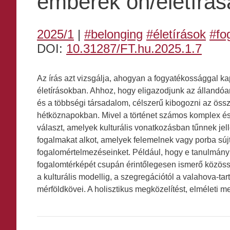
emberek ön/életírás
2025/1
|
#belonging
#életírások
#fo
DOI:
10.31287/FT.hu.2025.1.7
Az írás azt vizsgálja, ahogyan a fogyatékossággal 
életírásokban. Ahhoz, hogy eligazodjunk az állandóa
és a többségi társadalom, célszerű kibogozni az össze
hétköznapokban. Mivel a történet számos komplex és
választ, amelyek kulturális vonatkozásban tűnnek j
fogalmakat alkot, amelyek felemelnek vagy porba súj
fogalomértelmezéseinket. Például, hogy e tanulmán
fogalomtérképét csupán érintőlegesen ismerő közössé
a kulturális modellig, a szegregációtól a valahova-
mérföldkövei. A holisztikus megközelítést, elméleti 