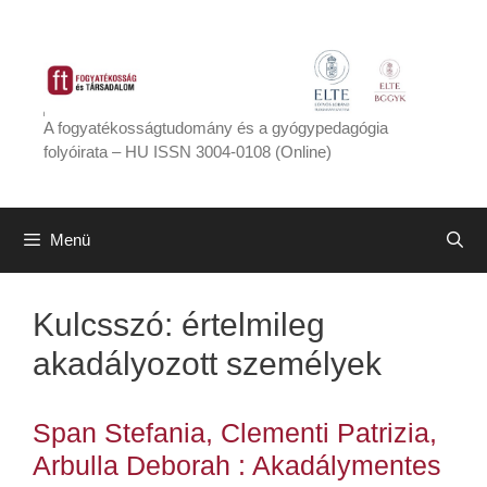
Kilépés
a
tartalomba
A fogyatékosságtudomány és a gyógypedagógia
folyóirata – HU ISSN 3004-0108 (Online)
Menü
Kulcsszó:
értelmileg
akadályozott személyek
Span Stefania, Clementi Patrizia,
Arbulla Deborah : Akadálymentes