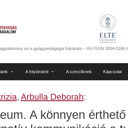
ágtudomány és a gyógypedagógia folyóirata – HU ISSN 3004-0108 (
aink
A folyóiratról
A szerzőknek
Kapcsolat
rizia
,
Arbulla Deborah
:
um. A könnyen érthető 