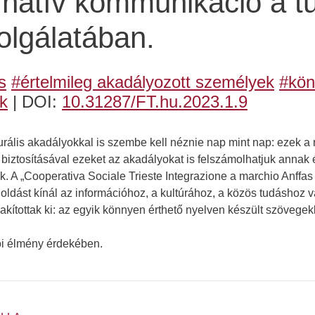
ernatív kommunikáció a 
olgálatában.
s
#értelmileg akadályozott személyek
#kön
k
| DOI:
10.31287/FT.hu.2023.1.9
turális akadályokkal is szembe kell néznie nap mint nap: ezek 
iztosításával ezeket az akadályokat is felszámolhatjuk annak é
k. A „Cooperativa Sociale Trieste Integrazione a marchio Anffa
ást kínál az információhoz, a kultúrához, a közös tudáshoz val
alakítottak ki: az egyik könnyen érthető nyelven készült szöveg
ói élmény érdekében.