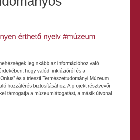
tudományos
nyen érthető nyelv
#múzeum
a nehézségek leginkább az információhoz való
rdekében, hogy valódi inklúzióról és a
s Onlus” és a trieszti Természettudományi Múzeum
ó hozzáférés biztosításához. A projekt résztvevői
ekkel támogatja a múzeumlátogatást, a másik útvonal