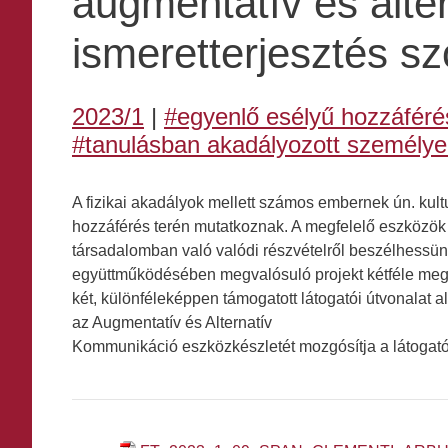
augmentatív és alt
ismeretterjesztés sz
2023/1
|
#egyenlő esélyű hozzáféré
#tanulásban akadályozott személye
A fizikai akadályok mellett számos embernek ún. kul
hozzáférés terén mutatkoznak. A megfelelő eszközök b
társadalomban való valódi részvételről beszélhessün
együttműködésében megvalósuló projekt kétféle megold
két, különféleképpen támogatott látogatói útvonalat 
az Augmentatív és Alternatív
Kommunikáció eszközkészletét mozgósítja a látogat