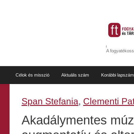
Kilépés
a
tartalomba
A fogyatékoss
Célok és misszió
Aktuális szám
Korábbi lapszám
Span Stefania
,
Clementi Pat
Akadálymentes múze