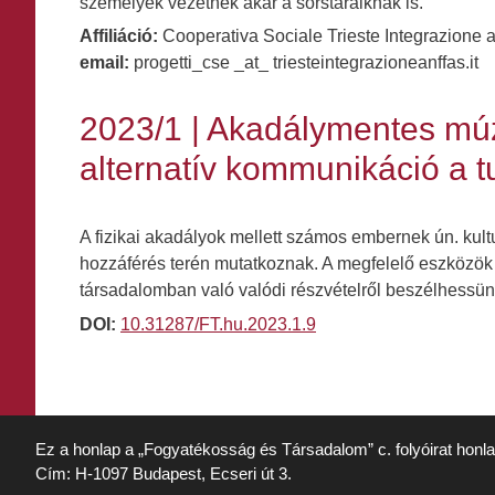
személyek vezetnek akár a sorstáraiknak is.
Affiliáció:
Cooperativa Sociale Trieste Integrazione a
email:
progetti_cse _at_ triesteintegrazioneanffas.it
2023/1 | Akadálymentes múz
alternatív kommunikáció a 
A fizikai akadályok mellett számos embernek ún. kul
hozzáférés terén mutatkoznak. A megfelelő eszközök b
társadalomban való valódi részvételről beszélhessün
DOI:
10.31287/FT.hu.2023.1.9
Ez a honlap a „Fogyatékosság és Társadalom” c. folyóirat honl
Cím: H-1097 Budapest, Ecseri út 3.