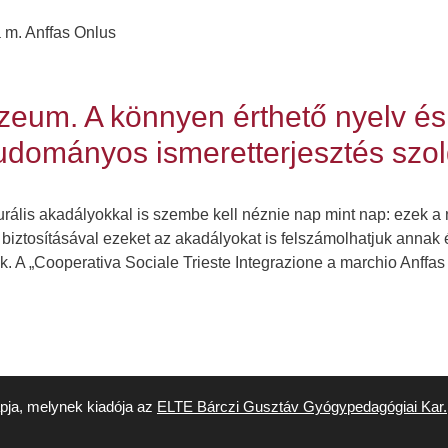
 m. Anffas Onlus
eum. A könnyen érthető nyelv és
tudományos ismeretterjesztés szo
turális akadályokkal is szembe kell néznie nap mint nap: ezek 
iztosításával ezeket az akadályokat is felszámolhatjuk annak é
k. A „Cooperativa Sociale Trieste Integrazione a marchio Anffa
apja, melynek kiadója az
ELTE Bárczi Gusztáv Gyógypedagógiai Kar.