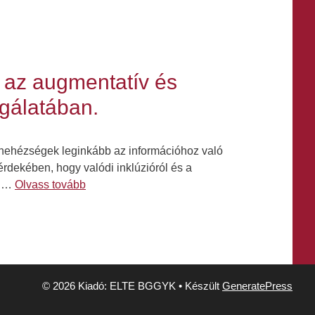
 az augmentatív és
lgálatában.
a nehézségek leginkább az információhoz való
rdekében, hogy valódi inklúzióról és a
s …
Olvass tovább
© 2026 Kiadó: ELTE BGGYK
• Készült
GeneratePress