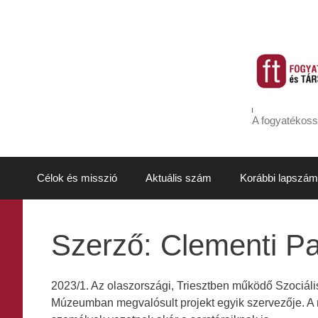
Kilépés
a
tartalomba
A fogyatékoss
Célok és misszió
Aktuális szám
Korábbi lapszám
Szerző:
Clementi Pa
2023/1. Az olaszországi, Triesztben működő Szociáli
Múzeumban megvalósult projekt egyik szervezője. A múz