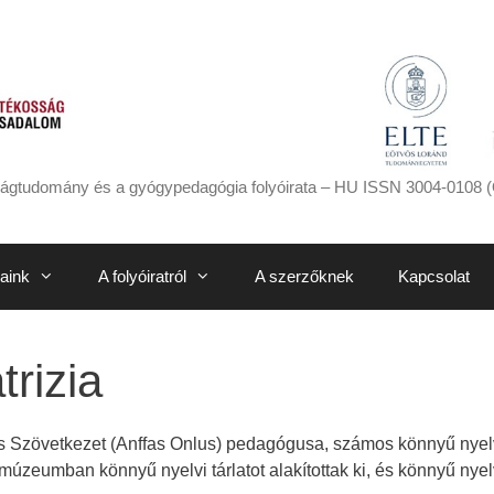
ágtudomány és a gyógypedagógia folyóirata – HU ISSN 3004-0108 (
aink
A folyóiratról
A szerzőknek
Kapcsolat
trizia
s Szövetkezet (Anffas Onlus) pedagógusa, számos könnyű nyelvi
eumban könnyű nyelvi tárlatot alakítottak ki, és könnyű nyelvi 