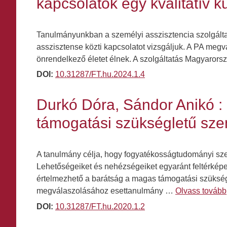
kapcsolatok egy kvalitatív k
Tanulmányunkban a személyi asszisztencia szolgálta
asszisztense közti kapcsolatot vizsgáljuk. A PA megv
önrendelkező életet élnek. A szolgáltatás Magyaror
DOI:
10.31287/FT.hu.2024.1.4
Durkó Dóra, Sándor Anikó :
támogatási szükségletű sze
A tanulmány célja, hogy fogyatékosságtudományi sz
Lehetőségeiket és nehézségeiket egyaránt feltérkép
értelmezhető a barátság a magas támogatási szüksé
megválaszolásához esettanulmány …
Olvass tovább
DOI:
10.31287/FT.hu.2020.1.2