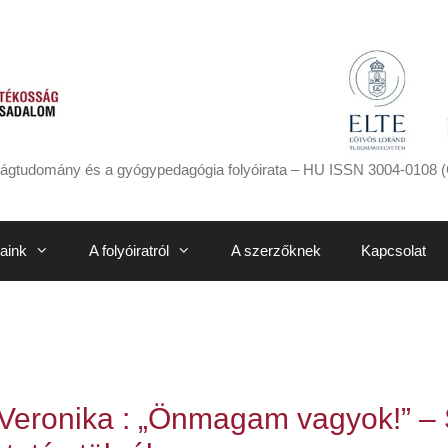
ágtudomány és a gyógypedagógia folyóirata – HU ISSN 3004-0108 (
aink
A folyóiratról
A szerzőknek
Kapcsolat
 Veronika : „Önmagam vagyok!” – 