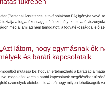
utatás tükrében
tást (Personal Assistance, a továbbiakban PA) igénybe vevő, 
áltoztatja a fogyatékossággal élő személyekhez való viszonyulá
szágon még államilag nem támogatott, a fogyatékossággal élő s
 „Azt látom, hogy egymásnak ők n
mélyek és baráti kapcsolataik
empontból mutassa be, hogyan értelmezhető a barátság a maga
ezve, megoldást keres a baráti kapcsolatok megéléséhez fűződ
gletű személyek életében, továbbá hogy milyen lehetőségeik v