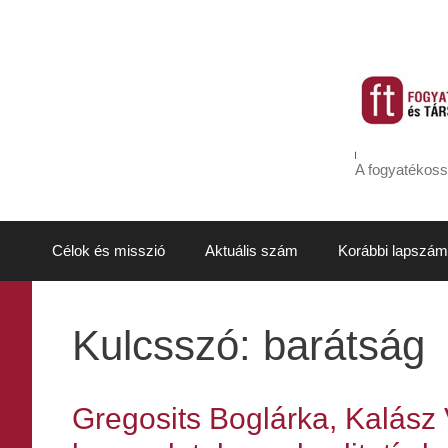
Kilépés
a
tartalomba
A fogyatékoss
Célok és misszió
Aktuális szám
Korábbi lapszám
Kulcsszó:
barátság
Gregosits Boglárka, Kalász