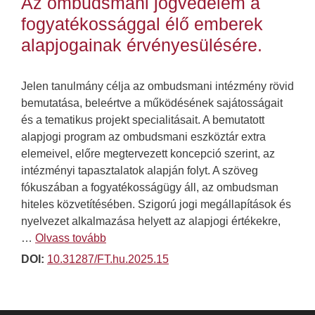
Az ombudsmani jogvédelem a
fogyatékossággal élő emberek
alapjogainak érvényesülésére.
Jelen tanulmány célja az ombudsmani intézmény rövid
bemutatása, beleértve a működésének sajátosságait
és a tematikus projekt specialitásait. A bemutatott
alapjogi program az ombudsmani eszköztár extra
elemeivel, előre megtervezett koncepció szerint, az
intézményi tapasztalatok alapján folyt. A szöveg
fókuszában a fogyatékosságügy áll, az ombudsman
hiteles közvetítésében. Szigorú jogi megállapítások és
nyelvezet alkalmazása helyett az alapjogi értékekre,
…
Olvass tovább
DOI:
10.31287/FT.hu.2025.15