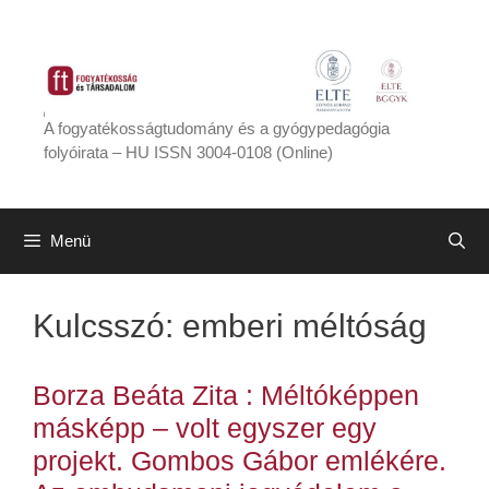
Kilépés
a
tartalomba
A fogyatékosságtudomány és a gyógypedagógia
folyóirata – HU ISSN 3004-0108 (Online)
Menü
Kulcsszó:
emberi méltóság
Borza Beáta Zita : Méltóképpen
másképp – volt egyszer egy
projekt. Gombos Gábor emlékére.