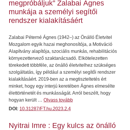
megpróbáljuk” Zalabai Ágnes
munkája a személyi segítői
rendszer kialakításáért
Zalabai Péterné Ágnes (1942–) az Önálló Életvitel
Mozgalom egyik hazai meghonosítója, a Motiváció
Alapítvány alapítója, szociális munkás, rehabilitációs
környezettervező szaktanácsadó. Elkötelezetten
törekedett többféle, az önálló életvitelhez szükséges
szolgáltatás, így például a személyi segítői rendszer
kialakításáért. 2019-ben az a megtiszteltetés ért
minket, hogy egy interjú keretében Ágnes elmesélte
élettörténetét és munkásságát. Arról beszélt, hogy
hogyan került …
Olvass tovább
DOI:
10.31287/FT.hu.2023.2.4
Nyitrai Imre : Egy kulcs az önálló