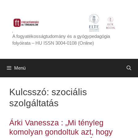
Kilépés
a
tartalomba
A fogyatékosságtudomány és a gyógypedagógia
folyóirata – HU ISSN 3004-0108 (Online)
Menü
Kulcsszó:
szociális
szolgáltatás
Árki Vanessza : „Mi tényleg
komolyan gondoltuk azt, hogy