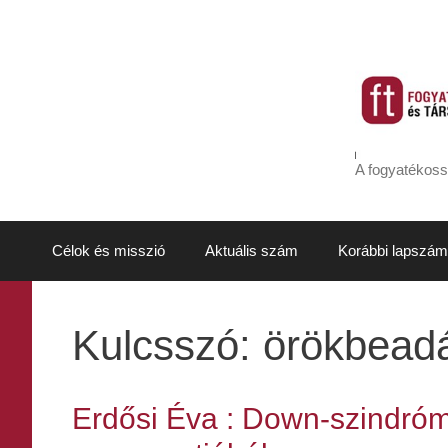
Kilépés
a
tartalomba
A fogyatékoss
Célok és misszió
Aktuális szám
Korábbi lapszám
Kulcsszó:
örökbead
Erdősi Éva : Down-szindró