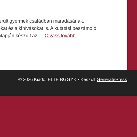
 sérült gyermek családban maradásának,
t és a kihívásokat is. A kutatási beszámoló
 alapján készült az …
Olvass tovább
© 2026 Kiadó: ELTE BGGYK
• Készült
GeneratePress