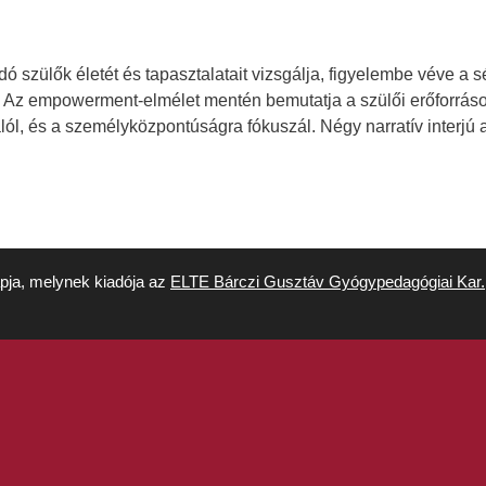
szülők életét és tapasztalatait vizsgálja, figyelembe véve a
Az empowerment-elmélet mentén bemutatja a szülői erőforrásoka
alól, és a személyközpontúságra fókuszál. Négy narratív interjú
apja, melynek kiadója az
ELTE Bárczi Gusztáv Gyógypedagógiai Kar.