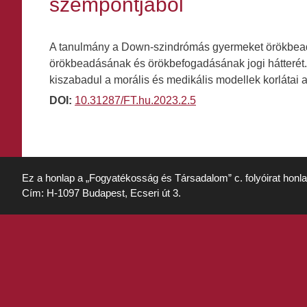
szempontjából
A tanulmány a Down-szindrómás gyermeket örökbeadó 
örökbeadásának és örökbefogadásának jogi hátterét. 
kiszabadul a morális és medikális modellek korlátai 
DOI:
10.31287/FT.hu.2023.2.5
Ez a honlap a „Fogyatékosság és Társadalom” c. folyóirat honl
Cím: H-1097 Budapest, Ecseri út 3.