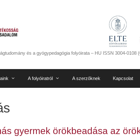
ágtudomány és a gyógypedagógia folyóirata – HU ISSN 3004-0108 (
aink
A folyóiratról
A szerzőknek
Kapcsolat
ás
más gyermek örökbeadása az örö