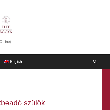
Online)
English
kbeadó szülők