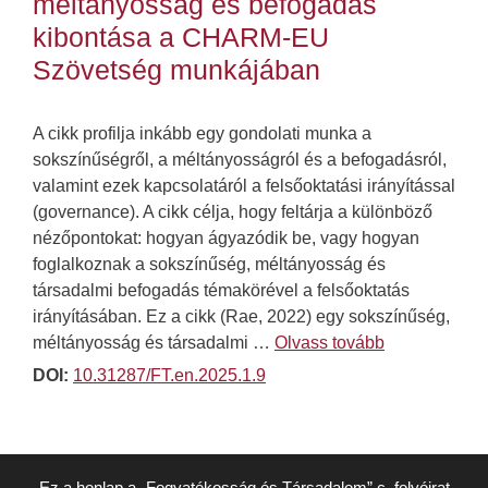
méltányosság és befogadás
kibontása a CHARM-EU
Szövetség munkájában
A cikk profilja inkább egy gondolati munka a
sokszínűségről, a méltányosságról és a befogadásról,
valamint ezek kapcsolatáról a felsőoktatási irányítással
(governance). A cikk célja, hogy feltárja a különböző
nézőpontokat: hogyan ágyazódik be, vagy hogyan
foglalkoznak a sokszínűség, méltányosság és
társadalmi befogadás témakörével a felsőoktatás
irányításában. Ez a cikk (Rae, 2022) egy sokszínűség,
méltányosság és társadalmi …
Olvass tovább
DOI:
10.31287/FT.en.2025.1.9
Ez a honlap a „Fogyatékosság és Társadalom” c. folyóirat