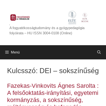
Kilépés
a
tartalomba
A fogyatékosságtudomány és a gyógypedagógia
folyóirata – HU ISSN 3004-0108 (Online)
Menü
Kulcsszó:
DEI – sokszínűség
Fazekas-Vinkovits Ágnes Sarolta :
A felsőoktatás-irányítási, egyetemi
kormányzás, a sokszínűség,