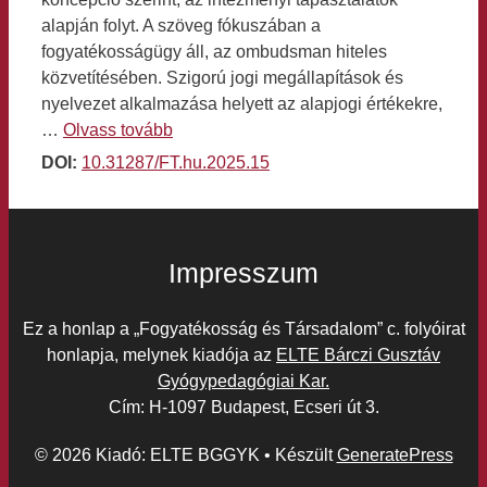
alapján folyt. A szöveg fókuszában a
fogyatékosságügy áll, az ombudsman hiteles
közvetítésében. Szigorú jogi megállapítások és
nyelvezet alkalmazása helyett az alapjogi értékekre,
…
Olvass tovább
DOI:
10.31287/FT.hu.2025.15
Impresszum
Ez a honlap a „Fogyatékosság és Társadalom” c. folyóirat
honlapja, melynek kiadója az
ELTE Bárczi Gusztáv
Gyógypedagógiai Kar.
Cím: H-1097 Budapest, Ecseri út 3.
© 2026 Kiadó: ELTE BGGYK
• Készült
GeneratePress