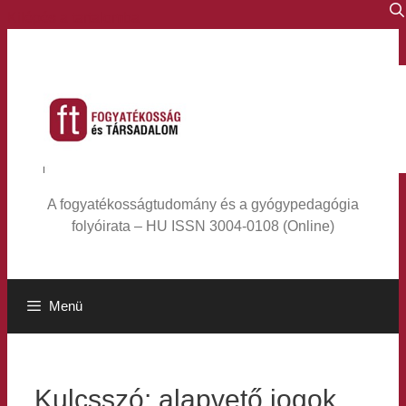
Kilépés a tartalomba
A fogyatékosságtudomány és a gyógypedagógia
folyóirata – HU ISSN 3004-0108 (Online)
Menü
Kulcsszó:
alapvető jogok