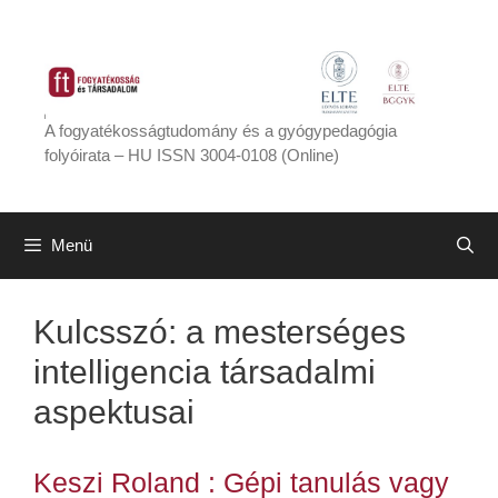
Kilépés
a
tartalomba
A fogyatékosságtudomány és a gyógypedagógia
folyóirata – HU ISSN 3004-0108 (Online)
Menü
Kulcsszó:
a mesterséges
intelligencia társadalmi
aspektusai
Keszi Roland : Gépi tanulás vagy