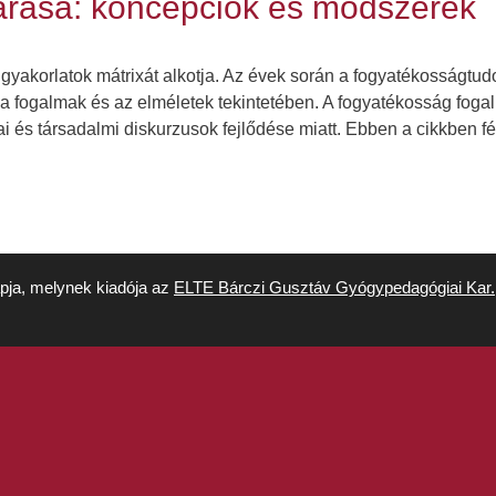
tárása: koncepciók és módszerek
yakorlatok mátrixát alkotja. Az évek során a fogyatékosságtu
 a fogalmak és az elméletek tekintetében. A fogyatékosság f
kai és társadalmi diskurzusok fejlődése miatt. Ebben a cikkben 
apja, melynek kiadója az
ELTE Bárczi Gusztáv Gyógypedagógiai Kar.