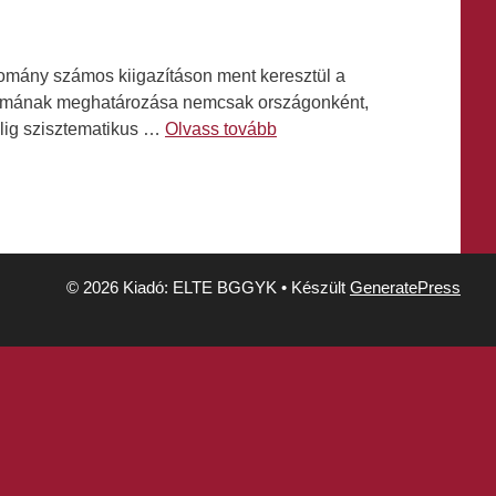
domány számos kiigazításon ment keresztül a
ogalmának meghatározása nemcsak országonként,
félig szisztematikus …
Olvass tovább
© 2026 Kiadó: ELTE BGGYK
• Készült
GeneratePress