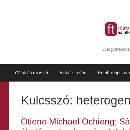
Kilépés
a
tartalomba
A fogyatékoss
Célok és misszió
Aktuális szám
Korábbi lapszám
Kulcsszó:
heterogen
Otieno Michael Ochieng; Sá