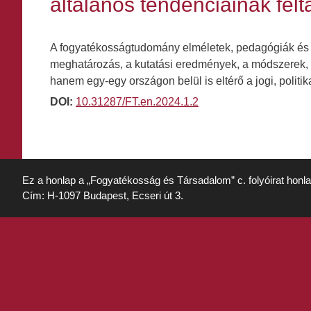
általános tendenciáinak fel
A fogyatékosságtudomány elméletek, pedagógiák és g
meghatározás, a kutatási eredmények, a módszerek,
hanem egy-egy országon belül is eltérő a jogi, politi
DOI:
10.31287/FT.en.2024.1.2
Ez a honlap a „Fogyatékosság és Társadalom” c. folyóirat honl
Cím: H-1097 Budapest, Ecseri út 3.