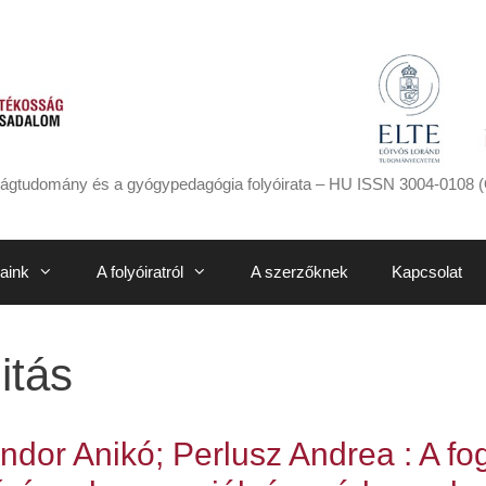
ágtudomány és a gyógypedagógia folyóirata – HU ISSN 3004-0108 (
aink
A folyóiratról
A szerzőknek
Kapcsolat
itás
ndor Anikó; Perlusz Andrea : A f