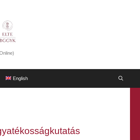
Online)
English
ogyatékosságkutatás