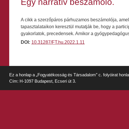
Egy narratív beszámoló.
A cikk a szerzőpáros párhuzamos beszámolója, amelye
tapasztalataikon keresztül mutatják be, hogy a parti
gyakorlatok, precedensek. Amikor a gyógypedagógus-s
DOI:
10.31287/FT.hu.2022.1.11
Ez a honlap a „Fogyatékosság és Társadalom” c. folyóirat honl
Cím: H-1097 Budapest, Ecseri út 3.