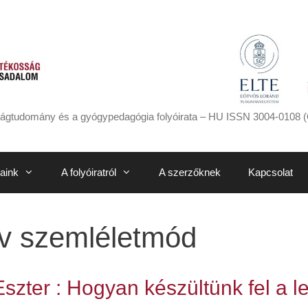
ágtudomány és a gyógypedagógia folyóirata – HU ISSN 3004-0108 (
aink
A folyóiratról
A szerzőknek
Kapcsolat
tív szemléletmód
zter : Hogyan készültünk fel a le