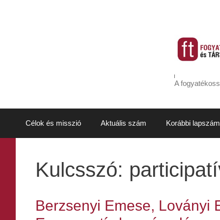
Kilépés
a
tartalomba
A fogyatékoss
Célok és misszió
Aktuális szám
Korábbi lapszám
Kulcsszó:
participa
Berzsenyi Emese, Loványi Es