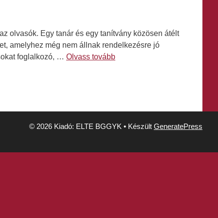
z olvasók. Egy tanár és egy tanítvány közösen átélt
ehet, amelyhez még nem állnak rendelkezésre jó
sokat foglalkozó, …
Olvass tovább
© 2026 Kiadó: ELTE BGGYK
• Készült
GeneratePress