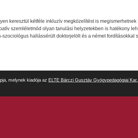
n keresztül kétféle inkluzív megközelítést is megismerhetnek a
cipatív szemléletmód olyan tanulási helyzetekben is hatékony l
zociológus hallássérült doktorjelölt és a német fordításokkal 
apja, melynek kiadója az
ELTE Bárczi Gusztáv Gyógypedagógiai Kar.