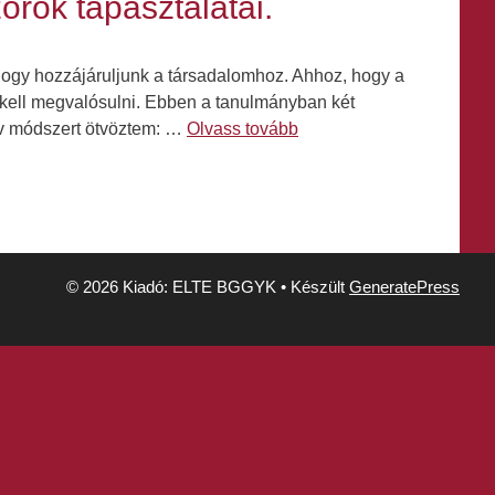
rök tapasztalatai.
, hogy hozzájáruljunk a társadalomhoz. Ahhoz, hogy a
kell megvalósulni. Ebben a tanulmányban két
tív módszert ötvöztem: …
Olvass tovább
© 2026 Kiadó: ELTE BGGYK
• Készült
GeneratePress