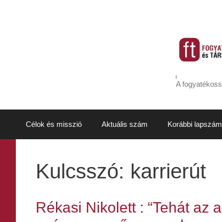
Kilépés
a
tartalomba
A fogyatékoss
Célok és misszió
Aktuális szám
Korábbi lapszám
Kulcsszó:
karrierút
Rékasi Nikolett : “Tehát az 