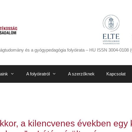
ágtudomány és a gyógypedagógia folyóirata – HU ISSN 3004-0108 (
aink
A folyóiratról
A szerzőknek
Kapcsolat
akkor, a kilencvenes években egy 