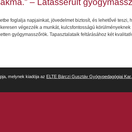
kma.” – Látássérült gyógymassző
be foglalja napjainkat, jövedelmet biztosít, és lehetővé teszi
keresen végezzék a munkát, kulcsfontosságú körülményeknek 
ketten gyógymasszőrök. Tapasztalataik feltárásához két kvalita
apja, melynek kiadója az
ELTE Bárczi Gusztáv Gyógypedagógiai Kar.