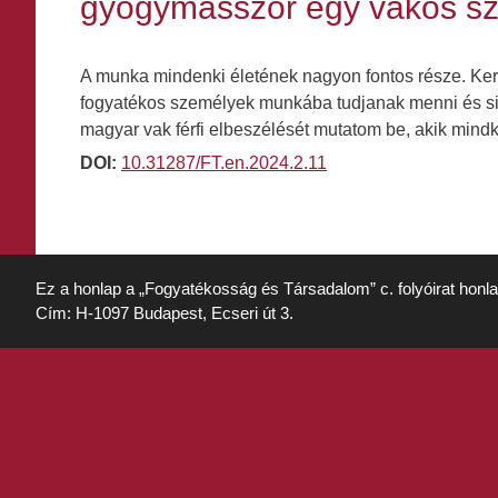
gyógymasszőr egy vakos sza
A munka mindenki életének nagyon fontos része. Keret
fogyatékos személyek munkába tudjanak menni és si
magyar vak férfi elbeszélését mutatom be, akik mind
DOI:
10.31287/FT.en.2024.2.11
Ez a honlap a „Fogyatékosság és Társadalom” c. folyóirat honl
Cím: H-1097 Budapest, Ecseri út 3.