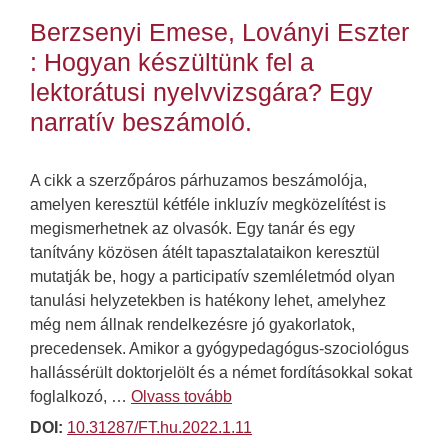
Berzsenyi Emese, Loványi Eszter
: Hogyan készültünk fel a
lektorátusi nyelvvizsgára? Egy
narratív beszámoló.
A cikk a szerzőpáros párhuzamos beszámolója,
amelyen keresztül kétféle inkluzív megközelítést is
megismerhetnek az olvasók. Egy tanár és egy
tanítvány közösen átélt tapasztalataikon keresztül
mutatják be, hogy a participatív szemléletmód olyan
tanulási helyzetekben is hatékony lehet, amelyhez
még nem állnak rendelkezésre jó gyakorlatok,
precedensek. Amikor a gyógypedagógus-szociológus
hallássérült doktorjelölt és a német fordításokkal sokat
foglalkozó, …
Olvass tovább
DOI:
10.31287/FT.hu.2022.1.11