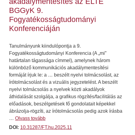
akadálymentesítés az ELTE
BGGyK 9.
Fogyatékosságtudományi
Konferenciáján
Tanulmányunk kiindulópontja a 9.
Fogyatékosságtudományi Konferencia (A „mi”
határtalan tágassága címmel), amelynek három
különböző kommunikációs akadálymentesítési
formáját írjuk le: a … beszélt nyelvi tolmácsolást, az
írótolmácsolást és a vizuális jegyzetelést. A beszélt
nyelvi tolmácsolás a nyelvek közti akadályok
áthidalását szolgálja, a grafikus rögzítés/facilitálás az
előadások, beszélgetések fő gondolatait képekkel
ábrázolja-rögzíti, az írótolmácsolás pedig azok írásba
…
Olvass tovább
DOI:
10.31287/FT.hu.2025.11