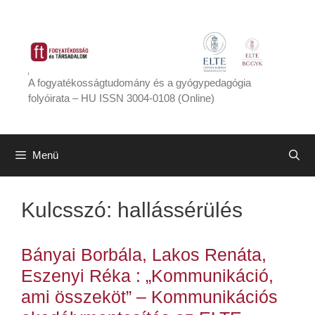
Kilépés
a
tartalomba
A fogyatékosságtudomány és a gyógypedagógia
folyóirata – HU ISSN 3004-0108 (Online)
Menü
Kulcsszó:
hallássérülés
Bányai Borbála, Lakos Renáta,
Eszenyi Réka : „Kommunikáció,
ami összeköt” – Kommunikációs