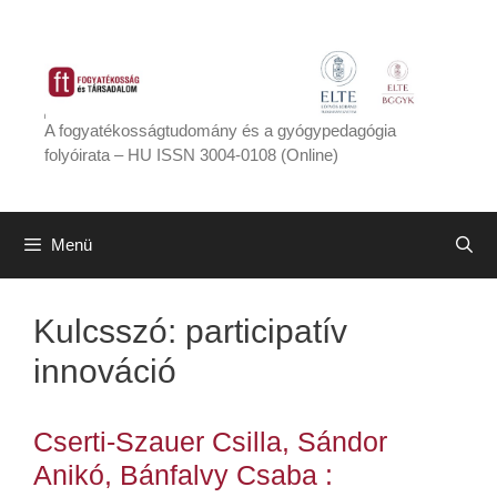
Kilépés
a
tartalomba
A fogyatékosságtudomány és a gyógypedagógia
folyóirata – HU ISSN 3004-0108 (Online)
Menü
Kulcsszó:
participatív
innováció
Cserti-Szauer Csilla, Sándor
Anikó, Bánfalvy Csaba :