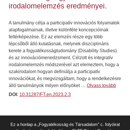
irodalomelemzés eredményei.
A tanulmány célja a participatív innovációs folyamatok
alapfogalmainak, illetve különféle koncepcióinak
feltérképezése. Ez az elemzés része egy több
lépcsőből álló kutatásnak, melynek diszciplináris
kerete a fogyatékosságtudomány (Disability Studies)
és az innovációmenedzsment. Célzott és integratív
irodalomelemzés módszerével azt elemeztem, hogy a
szakirodalom hogyan definiálja a participatív
innovációkat, és megvizsgáltam, hogy a rendelkezésre
álló tanulmányok milyen előnyöket …
Olvass tovább
DOI:
10.31287/FT.en.2023.2.3
Ez a honlap a „Fogyatékosság és Társadalom” c. folyóirat