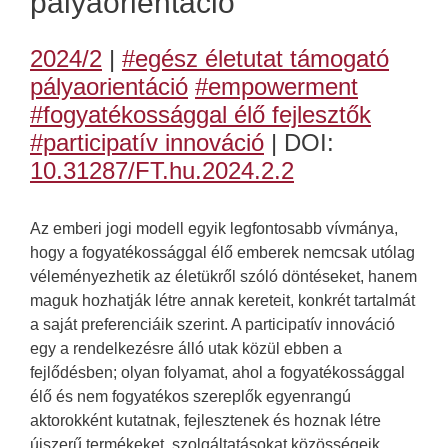
pályaorientáció
2024/2
|
#egész életutat támogató
pályaorientáció
#empowerment
#fogyatékossággal élő fejlesztők
#participatív innováció
| DOI:
10.31287/FT.hu.2024.2.2
Az emberi jogi modell egyik legfontosabb vívmánya,
hogy a fogyatékossággal élő emberek nemcsak utólag
véleményezhetik az életükről szóló döntéseket, hanem
maguk hozhatják létre annak kereteit, konkrét tartalmát
a saját preferenciáik szerint. A participatív innováció
egy a rendelkezésre álló utak közül ebben a
fejlődésben; olyan folyamat, ahol a fogyatékossággal
élő és nem fogyatékos szereplők egyenrangú
aktorokként kutatnak, fejlesztenek és hoznak létre
újszerű termékeket, szolgáltatásokat közösségeik