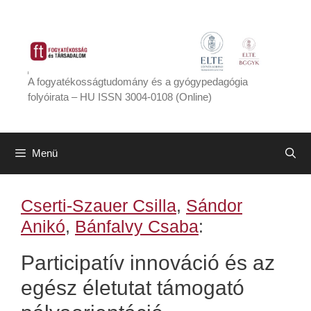
Kilépés
a
tartalomba
A fogyatékosságtudomány és a gyógypedagógia
folyóirata – HU ISSN 3004-0108 (Online)
Menü
Cserti-Szauer Csilla
,
Sándor
Anikó
,
Bánfalvy Csaba
:
Participatív innováció és az
egész életutat támogató