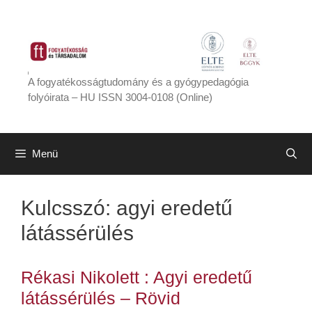
Kilépés
a
tartalomba
A fogyatékosságtudomány és a gyógypedagógia
folyóirata – HU ISSN 3004-0108 (Online)
Menü
Kulcsszó:
agyi eredetű
látássérülés
Rékasi Nikolett : Agyi eredetű
látássérülés – Rövid