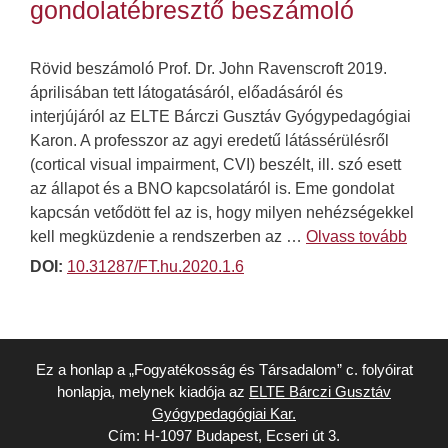
gondolatébresztő beszámoló
Rövid beszámoló Prof. Dr. John Ravenscroft 2019.
áprilisában tett látogatásáról, előadásáról és
interjújáról az ELTE Bárczi Gusztáv Gyógypedagógiai
Karon. A professzor az agyi eredetű látássérülésről
(cortical visual impairment, CVI) beszélt, ill. szó esett
az állapot és a BNO kapcsolatáról is. Eme gondolat
kapcsán vetődött fel az is, hogy milyen nehézségekkel
kell megküzdenie a rendszerben az …
Olvass tovább
DOI:
10.31287/FT.hu.2020.1.6
Ez a honlap a „Fogyatékosság és Társadalom” c. folyóirat
honlapja, melynek kiadója az
ELTE Bárczi Gusztáv
Gyógypedagógiai Kar.
Cím: H-1097 Budapest, Ecseri út 3.