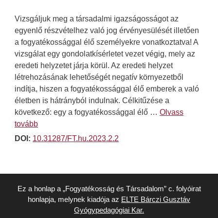
Vizsgáljuk meg a társadalmi igazságosságot az
egyenlő részvételhez való jog érvényesülését illetően
a fogyatékossággal élő személyekre vonatkoztatva! A
vizsgálat egy gondolatkísérletet vezet végig, mely az
eredeti helyzetet járja körül. Az eredeti helyzet
létrehozásának lehetőségét negatív környezetből
indítja, hiszen a fogyatékossággal élő emberek a való
életben is hátrányból indulnak. Célkitűzése a
következő: egy a fogyatékossággal élő …
Olvass
tovább
DOI:
10.31287/FT.hu.2023.2.2
Ez a honlap a „Fogyatékosság és Társadalom” c. folyóirat
honlapja, melynek kiadója az
ELTE Bárczi Gusztáv
Gyógypedagógiai Kar.