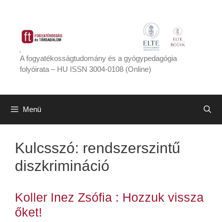
Kilépés
a
tartalomba
A fogyatékosságtudomány és a gyógypedagógia
folyóirata – HU ISSN 3004-0108 (Online)
Menü
Kulcsszó:
rendszerszintű
diszkrimináció
Koller Inez Zsófia : Hozzuk vissza
őket!