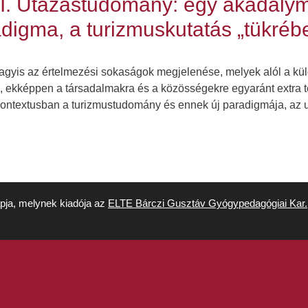
 II. Utazástudomány: egy akadály
digma, a turizmuskutatás „tükréb
vagyis az értelmezési sokaságok megjelenése, melyek alól a k
, ekképpen a társadalmakra és a közösségekre egyaránt extra t
 kontextusban a turizmustudomány és ennek új paradigmája, a
apja, melynek kiadója az
ELTE Bárczi Gusztáv Gyógypedagógiai Kar.