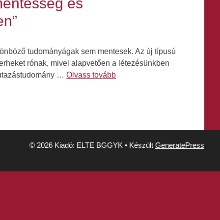
mentesség és
en”
ülönböző tudományágak sem mentesek. Az új típusú
erheket rónak, mivel alapvetően a létezésünkben
z utazástudomány …
Olvass tovább
© 2026 Kiadó: ELTE BGGYK
• Készült
GeneratePress