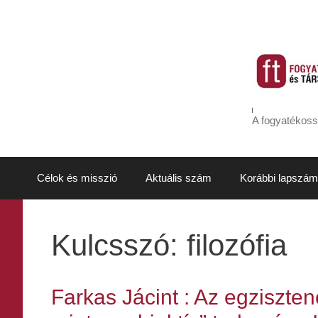
Kilépés
a
tartalomba
A fogyatékoss
Célok és misszió
Aktuális szám
Korábbi lapszám
Kulcsszó:
filozófia
Farkas Jácint : Az egziszte