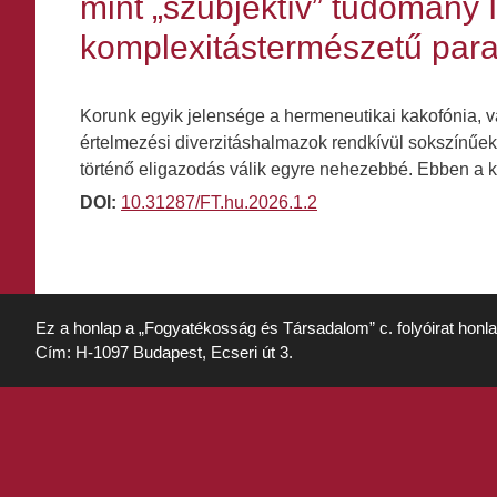
mint „szubjektív” tudomány
komplexitástermészetű para
Korunk egyik jelensége a hermeneutikai kakofónia, 
értelmezési diverzitáshalmazok rendkívül sokszínűek
történő eligazodás válik egyre nehezebbé. Ebben a
DOI:
10.31287/FT.hu.2026.1.2
Ez a honlap a „Fogyatékosság és Társadalom” c. folyóirat honl
Cím: H-1097 Budapest, Ecseri út 3.