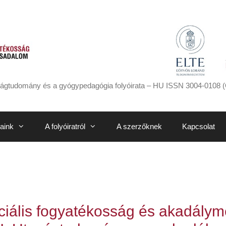
ágtudomány és a gyógypedagógia folyóirata – HU ISSN 3004-0108 (
aink
A folyóiratról
A szerzőknek
Kapcsolat
nciális fogyatékosság és akadálym