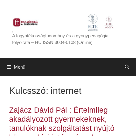
Kilépés
a
tartalomba
A fogyatékosságtudomány és a gyógypedagógia
folyóirata – HU ISSN 3004-0108 (Online)
Menü
Kulcsszó:
internet
Zajácz Dávid Pál : Értelmileg
akadályozott gyermekeknek,
tanulóknak szolgáltatást nyújtó