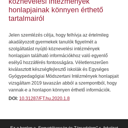
köznevelési intézmények
honlapjainak könnyen érthető
tartalmairól
Jelen szemlézés célja, hogy felhívja az értelmileg
akadályozott gyermekek tanulók figyelmét a
szolgáltatást nyújtó köznevelési intézmények
honlapjain található információkhoz való egyenlő
esélyű hozzáférés fontosságára. Véletlenszerűen
kiválasztott készségfejlesztő iskolák és Egységes
Gyógypedagógiai Módszertani Intézmények honlapjait
vizsgáltam 2019 tavaszán abból a szempontból, hogy
vannak-e a honlapon könnyen érthető információk.
DOI:
10.31287/FT.hu.2020.1.8
Ez a honlap a „Fogyatékosság és Társadalom” c. folyóirat