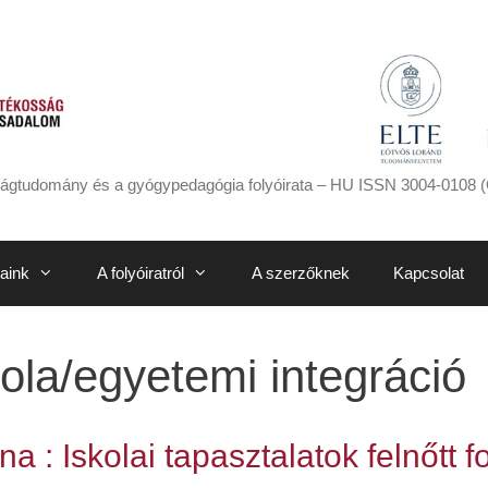
ágtudomány és a gyógypedagógia folyóirata – HU ISSN 3004-0108 (
aink
A folyóiratról
A szerzőknek
Kapcsolat
kola/egyetemi integráció
 : Iskolai tapasztalatok felnőtt