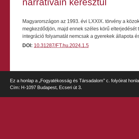
narratíváin keresztül
Magyarországon az 1993. évi LXXIX. törvény a közokta
megkezdődjön, majd ennek széles körű elterjedését t
integráció folyamatát nemcsak a gyerekek állapota 
DOI:
10.31287/FT.hu.2024.1.5
Ez a honlap a „Fogyatékosság és Társadalom” c. folyóirat honl
Cím: H-1097 Budapest, Ecseri út 3.