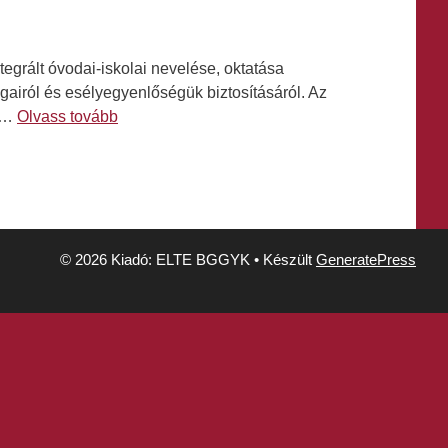
egrált óvodai-iskolai nevelése, oktatása
airól és esélyegyenlőségük biztosításáról. Az
ó …
Olvass tovább
© 2026 Kiadó: ELTE BGGYK
• Készült
GeneratePress