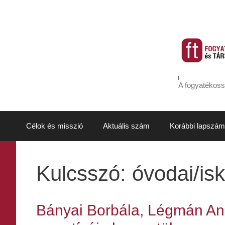
Kilépés
a
tartalomba
A fogyatékoss
Célok és misszió
Aktuális szám
Korábbi lapszám
Kulcsszó:
óvodai/is
Bányai Borbála, Légmán Anna