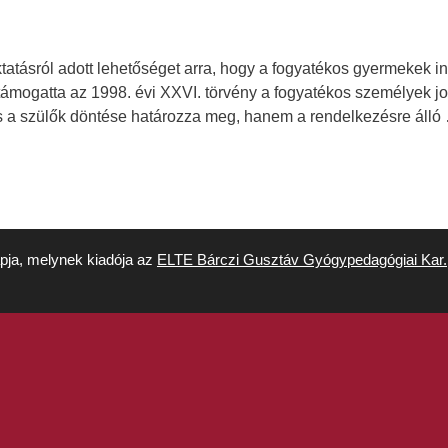
tásról adott lehetőséget arra, hogy a fogyatékos gyermekek int
ámogatta az 1998. évi XXVI. törvény a fogyatékos személyek jog
és a szülők döntése határozza meg, hanem a rendelkezésre áll
apja, melynek kiadója az
ELTE Bárczi Gusztáv Gyógypedagógiai Kar.